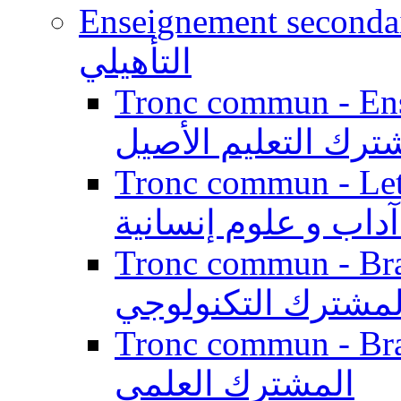
Enseignement secondaire qualifi
التأهيلي
Tronc commun - Enseig
ترك التعليم الأصيل
Tronc commun - Lett
داب و علوم إنسانية
Tronc commun - Branch
لمشترك التكنولوجي
Tronc commun - Branch
المشترك العلمي