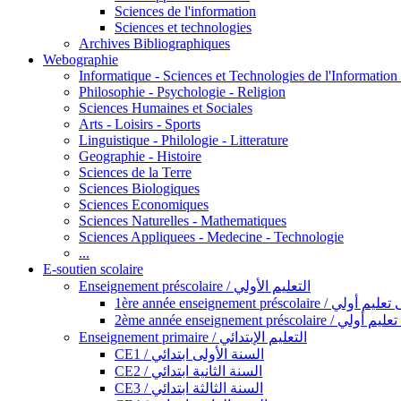
Sciences de l'information
Sciences et technologies
Archives Bibliographiques
Webographie
Informatique - Sciences et Technologies de l'Informatio
Philosophie - Psychologie - Religion
Sciences Humaines et Sociales
Arts - Loisirs - Sports
Linguistique - Philologie - Litterature
Geographie - Histoire
Sciences de la Terre
Sciences Biologiques
Sciences Economiques
Sciences Naturelles - Mathematiques
Sciences Appliquees - Medecine - Technologie
...
E-soutien scolaire
Enseignement préscolaire / التعليم الأولي
1ère année enseignement préscol
2ème année enseignement présc
Enseignement primaire / التعليم الإبتدائي
CE1 / السنة الأولى ابتدائي
CE2 / السنة الثانية ابتدائي
CE3 / السنة الثالثة ابتدائي