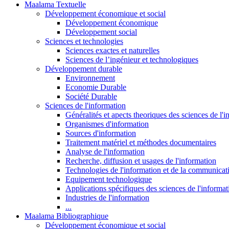
Maalama Textuelle
Développement économique et social
Développement économique
Développement social
Sciences et technologies
Sciences exactes et naturelles
Sciences de l’ingénieur et technologiques
Développement durable
Environnement
Economie Durable
Société Durable
Sciences de l'information
Généralités et apects theoriques des sciences de l'
Organismes d'information
Sources d'information
Traitement matériel et méthodes documentaires
Analyse de l'information
Recherche, diffusion et usages de l'information
Technologies de l'information et de la communicat
Equipement technologique
Applications spécifiques des sciences de l'informa
Industries de l'information
...
Maalama Bibliographique
Développement économique et social