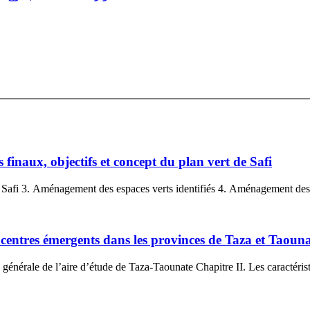
s finaux, objectifs et concept du plan vert de Safi
1. Contexte de l’étude 2. Concept et objectifs du plan vert de Safi 3. Aménagement d
 centres émergents dans les provinces de Taza et Taoun
Première partie. Diagnostic territorial Chapitre I. Présentation générale de l’aire d’étude de Taza‐Taounate 