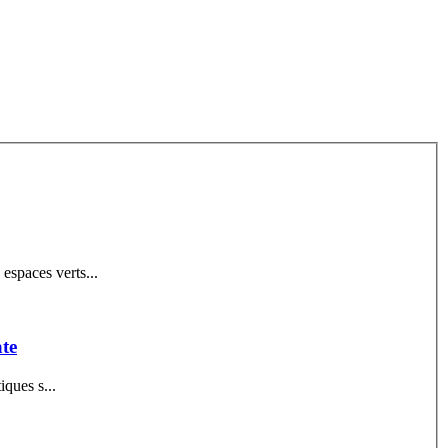
es espaces verts identifiés 4. Aménagement des espaces verts...
ate
Chapitre II. Les caractéristiques s...