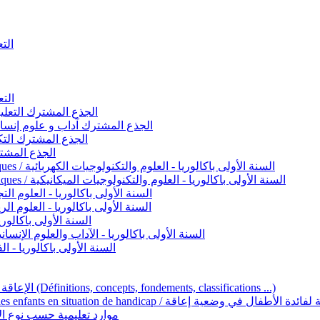
التعليم 
التعليم ا
ignement original / الجذع المشترك التعليم الأصيل
commun - Lettres et Sciences humaines / الجذع المشترك آداب و علوم إنسانية
nche technologique / الجذع المشترك التكنولوجي
ntifique / الجذع المشترك العلمي
1ère année BAC - Sciences et technologies électriques / السنة الأولى باكالوريا - العلوم والتكنولوجيات الكهربائية
1ère année BAC - Sciences et technologies mécaniques / السنة الأولى باكالوريا - العلوم والتكنولوجيات الميكانيكية
AC - Sciences expérimentales / السنة الأولى باكالوريا - العلوم التجريبية
BAC - Sciences mathématiques / السنة الأولى باكالوريا - العلوم الرياضية
 السنة الأولى باكالوريا – اللغة العربية
e année BAC - Lettres et sciences humaines / السنة الأولى باكالوريا - الآداب والعلوم الإنسانية
quées / السنة الأولى باكالوريا - الفنون التطبيقية
Handicap et Éducation inclusive / الإعاقة والتربية الدامجة (Définitions, concepts, fondements, classifications ...)
Programme national de l’éducation inclusive pour les enfants en situation de h
ucatives par type d’handicap / موارد تعليمية حسب نوع الإعاقة