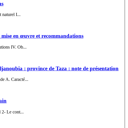
ns
re physique et naturel I...
de mise en œuvre et recommandations
tions IV. Ob...
anoubia : province de Taza : note de présentation
de A. Caracté...
ain
ue du diagnostic 1- Le contexte régional 2- Le cont...