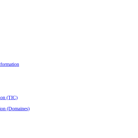
information
ion (TIC)
tion (Domaines)