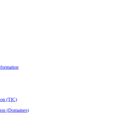
information
ion (TIC)
tion (Domaines)