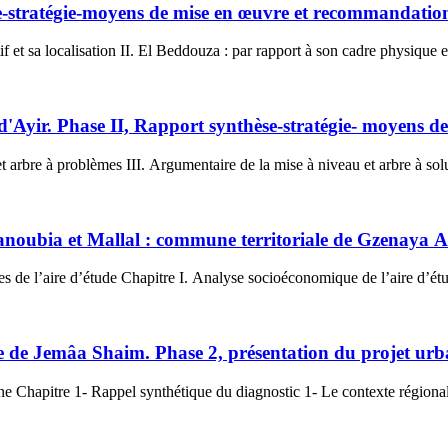
e-stratégie-moyens de mise en œuvre et recommandatio
I. El Beddouza : par rapport à son environnement administratif et sa localisation II. El Beddouza : par rapport à son cad
d'Ayir. Phase II, Rapport synthèse-stratégie- moyens 
t arbre à problèmes III. Argumentaire de la mise à niveau et arbre à solu
oubia et Mallal : commune territoriale de Gzenaya Alj
es de l’aire d’étude Chapitre I. Analyse socioéconomique de l’aire d’étu
le de Jemâa Shaim. Phase 2, présentation du projet urb
Première partie- Options stratégiques de requalification urbaine Chapitre 1- Rappel synthétiq