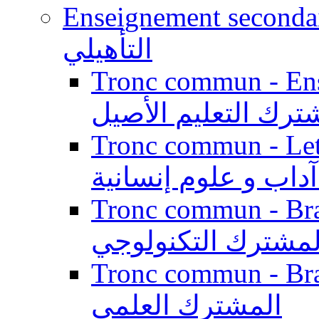
Enseignement secondaire qualifi
التأهيلي
Tronc commun - Enseig
ترك التعليم الأصيل
Tronc commun - Lett
داب و علوم إنسانية
Tronc commun - Branch
لمشترك التكنولوجي
Tronc commun - Branch
المشترك العلمي