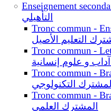
Enseignement secondaire qualifi
التأهيلي
Tronc commun - Enseig
ترك التعليم الأصيل
Tronc commun - Lett
داب و علوم إنسانية
Tronc commun - Branch
لمشترك التكنولوجي
Tronc commun - Branch
المشترك العلمي