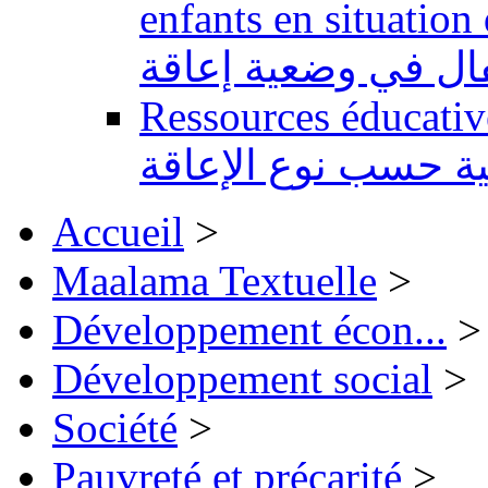
enfants en situation de handi
طفال في وضعية إعاقة
Ressources éducatives 
ية حسب نوع الإعاقة
Accueil
>
Maalama Textuelle
>
Développement écon...
>
Développement social
>
Société
>
Pauvreté et précarité
>