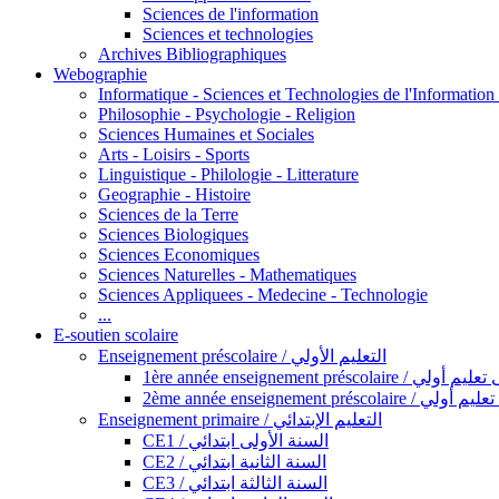
Sciences de l'information
Sciences et technologies
Archives Bibliographiques
Webographie
Informatique - Sciences et Technologies de l'Informatio
Philosophie - Psychologie - Religion
Sciences Humaines et Sociales
Arts - Loisirs - Sports
Linguistique - Philologie - Litterature
Geographie - Histoire
Sciences de la Terre
Sciences Biologiques
Sciences Economiques
Sciences Naturelles - Mathematiques
Sciences Appliquees - Medecine - Technologie
...
E-soutien scolaire
Enseignement préscolaire / التعليم الأولي
1ère année enseignement préscol
2ème année enseignement présc
Enseignement primaire / التعليم الإبتدائي
CE1 / السنة الأولى ابتدائي
CE2 / السنة الثانية ابتدائي
CE3 / السنة الثالثة ابتدائي