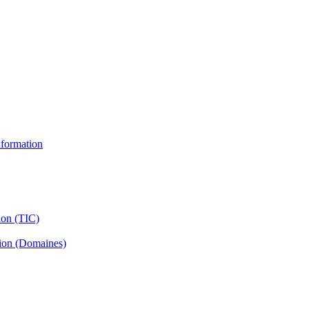
information
ion (TIC)
tion (Domaines)