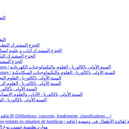
التعليم 
التعليم ا
ignement original / الجذع المشترك التعليم الأصيل
commun - Lettres et Sciences humaines / الجذع المشترك آداب و علوم إنسانية
nche technologique / الجذع المشترك التكنولوجي
ntifique / الجذع المشترك العلمي
1ère année BAC - Sciences et technologies électriques / السنة الأولى باكالوريا - العلوم والتكنولوجيات الكهربائية
1ère année BAC - Sciences et technologies mécaniques / السنة الأولى باكالوريا - العلوم والتكنولوجيات الميكانيكية
AC - Sciences expérimentales / السنة الأولى باكالوريا - العلوم التجريبية
BAC - Sciences mathématiques / السنة الأولى باكالوريا - العلوم الرياضية
 السنة الأولى باكالوريا – اللغة العربية
e année BAC - Lettres et sciences humaines / السنة الأولى باكالوريا - الآداب والعلوم الإنسانية
quées / السنة الأولى باكالوريا - الفنون التطبيقية
Handicap et Éducation inclusive / الإعاقة والتربية الدامجة (Définitions, concepts, fondements, classifications ...)
Programme national de l’éducation inclusive pour les enfants en situation de h
ucatives par type d’handicap / موارد تعليمية حسب نوع الإعاقة