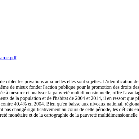
aroc.pdf
ibler les privations auxquelles elles sont sujettes. L'identification de c
 de mieux fonder l'action publique pour la promotion des droits des fe
 à mesurer et analyser la pauvreté multidimensionnelle, offre l'avanta
ts de la population et de l'habitat de 2004 et 2014, il en ressort que 
contre 40,4% en 2004. Bien qu'en baisse aux niveaux national, régional
nt pas changé significativement au cours de cette période, les déficits e
vreté monétaire et de la cartographie de la pauvreté multidimensionnelle