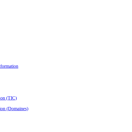
information
ion (TIC)
tion (Domaines)