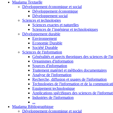
Maalama Textuelle
Développement économique et social
Développement économique
Développement social
Sciences et technologies
Sciences exactes et naturelles
Sciences de l’ingénieur et technologiques
Développement durable
Environnement
Economie Durable
Société Durable
Sciences de l'information
Généralités et apects theoriques des sciences de l'
Organismes d'information
Sources d'information
Traitement matériel et méthodes documentaires
Analyse de l'information
Recherche, diffusion et usages de l'information
Technologies de l'information et de la communicat
Equipement technologique
Applications spécifiques des sciences de l'informa
Industries de l'information
...
Maalama Bibliographique
Développement économique et social