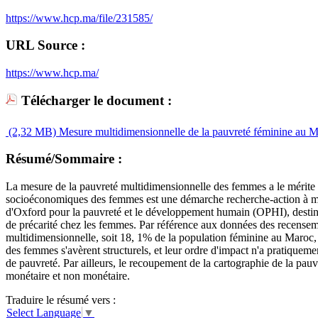
https://www.hcp.ma/file/231585/
URL Source :
https://www.hcp.ma/
Télécharger le document :
(2,32 MB)
Mesure multidimensionnelle de la pauvreté féminine au M
Résumé/Sommaire :
La mesure de la pauvreté multidimensionnelle des femmes a le mérite de c
socioéconomiques des femmes est une démarche recherche-action à même
d'Oxford pour la pauvreté et le développement humain (OPHI), destinée
de précarité chez les femmes. Par référence aux données des recensemen
multidimensionnelle, soit 18, 1% de la population féminine au Maroc, 
des femmes s'avèrent structurels, et leur ordre d'impact n'a pratiqueme
de pauvreté. Par ailleurs, le recoupement de la cartographie de la pau
monétaire et non monétaire.
Traduire le résumé vers :
Select Language
▼