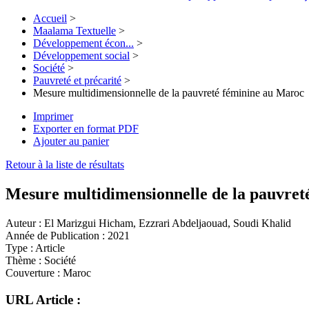
Accueil
>
Maalama Textuelle
>
Développement écon...
>
Développement social
>
Société
>
Pauvreté et précarité
>
Mesure multidimensionnelle de la pauvreté féminine au Maroc
Imprimer
Exporter en format PDF
Ajouter au panier
Retour à la liste de résultats
Mesure multidimensionnelle de la pauvret
Auteur :
El Marizgui Hicham, Ezzrari Abdeljaouad, Soudi Khalid
Année de Publication :
2021
Type :
Article
Thème :
Société
Couverture :
Maroc
URL Article :