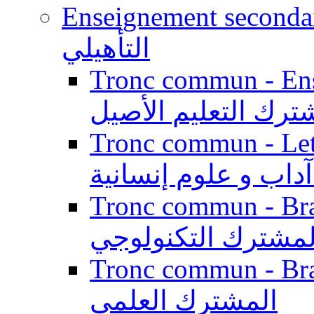
Enseignement secondaire qualifi
التأهيلي
Tronc commun - Enseig
ترك التعليم الأصيل
Tronc commun - Lett
داب و علوم إنسانية
Tronc commun - Branch
لمشترك التكنولوجي
Tronc commun - Branch
المشترك العلمي