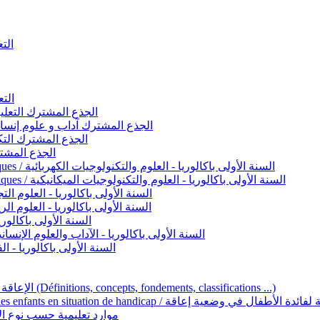
التعليم 
التعليم ا
ignement original / الجذع المشترك التعليم الأصيل
commun - Lettres et Sciences humaines / الجذع المشترك آداب و علوم إنسانية
nche technologique / الجذع المشترك التكنولوجي
ntifique / الجذع المشترك العلمي
1ère année BAC - Sciences et technologies électriques / السنة الأولى باكالوريا - العلوم والتكنولوجيات الكهربائية
1ère année BAC - Sciences et technologies mécaniques / السنة الأولى باكالوريا - العلوم والتكنولوجيات الميكانيكية
AC - Sciences expérimentales / السنة الأولى باكالوريا - العلوم التجريبية
BAC - Sciences mathématiques / السنة الأولى باكالوريا - العلوم الرياضية
 السنة الأولى باكالوريا – اللغة العربية
e année BAC - Lettres et sciences humaines / السنة الأولى باكالوريا - الآداب والعلوم الإنسانية
quées / السنة الأولى باكالوريا - الفنون التطبيقية
Handicap et Éducation inclusive / الإعاقة والتربية الدامجة (Définitions, concepts, fondements, classifications ...)
Programme national de l’éducation inclusive pour les enfants en situation de h
ucatives par type d’handicap / موارد تعليمية حسب نوع الإعاقة