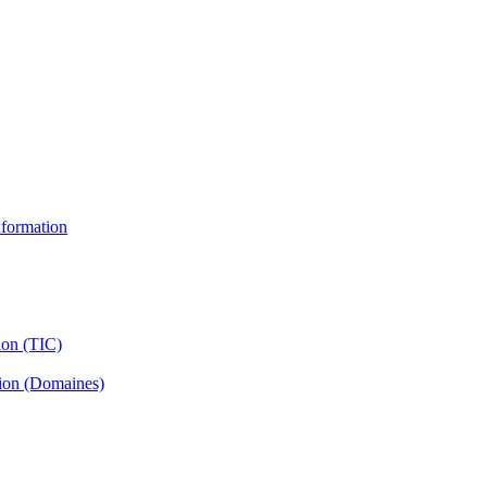
information
ion (TIC)
tion (Domaines)