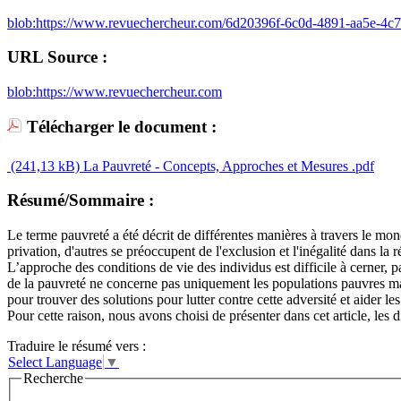
blob:https://www.revuechercheur.com/6d20396f-6c0d-4891-aa5e-4
URL Source :
blob:https://www.revuechercheur.com
Télécharger le document :
(241,13 kB)
La Pauvreté - Concepts, Approches et Mesures .pdf
Résumé/Sommaire :
Le terme pauvreté a été décrit de différentes manières à travers le m
privation, d'autres se préoccupent de l'exclusion et l'inégalité dans la r
L’approche des conditions de vie des individus est difficile à cerner
de la pauvreté ne concerne pas uniquement les populations pauvres mais
pour trouver des solutions pour lutter contre cette adversité et aider le
Pour cette raison, nous avons choisi de présenter dans cet article, le
Traduire le résumé vers :
Select Language
▼
Recherche