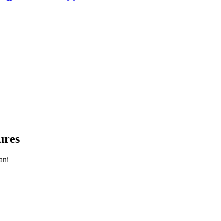
ures
ani