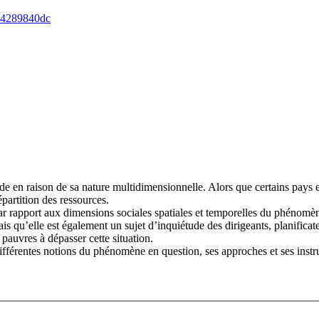
c74289840dc
onde en raison de sa nature multidimensionnelle. Alors que certains pay
épartition des ressources.
, par rapport aux dimensions sociales spatiales et temporelles du phéno
 qu’elle est également un sujet d’inquiétude des dirigeants, planificate
s pauvres à dépasser cette situation.
s différentes notions du phénomène en question, ses approches et ses ins