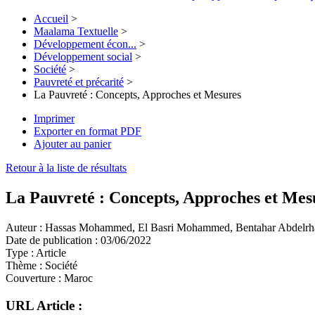
Accueil
>
Maalama Textuelle
>
Développement écon...
>
Développement social
>
Société
>
Pauvreté et précarité
>
La Pauvreté : Concepts, Approches et Mesures
Imprimer
Exporter en format PDF
Ajouter au panier
Retour à la liste de résultats
La Pauvreté : Concepts, Approches et Mes
Auteur :
Hassas Mohammed, El Basri Mohammed, Bentahar Abdelrh
Date de publication :
03/06/2022
Type :
Article
Thème :
Société
Couverture :
Maroc
URL Article :