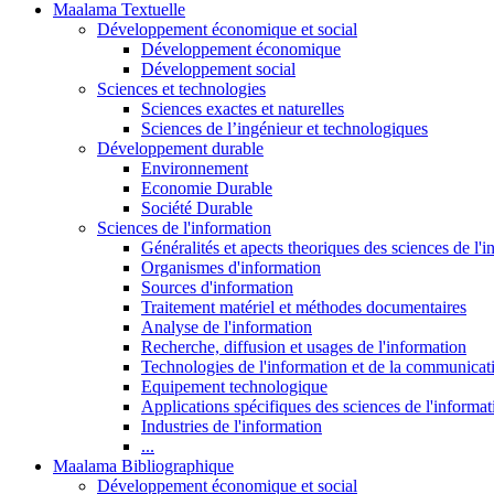
Maalama Textuelle
Développement économique et social
Développement économique
Développement social
Sciences et technologies
Sciences exactes et naturelles
Sciences de l’ingénieur et technologiques
Développement durable
Environnement
Economie Durable
Société Durable
Sciences de l'information
Généralités et apects theoriques des sciences de l'
Organismes d'information
Sources d'information
Traitement matériel et méthodes documentaires
Analyse de l'information
Recherche, diffusion et usages de l'information
Technologies de l'information et de la communicat
Equipement technologique
Applications spécifiques des sciences de l'informa
Industries de l'information
...
Maalama Bibliographique
Développement économique et social