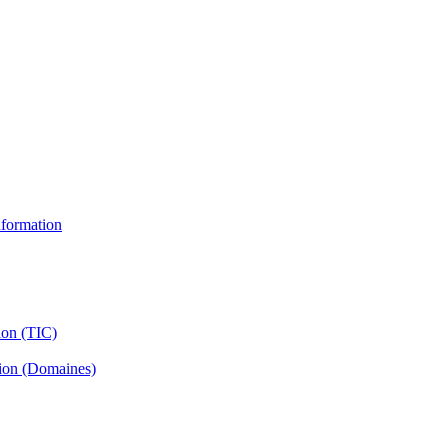
information
ion (TIC)
tion (Domaines)