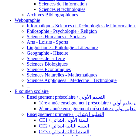
Sciences de l'information
Sciences et technologies
Archives Bibliographiques
Webographie
Informatique - Sciences et Technologies de l'Informatio
Philosophie - Psychologie - Religion
Sciences Humaines et Sociales
Arts - Loisirs - Sports
Linguistique - Philologie - Litterature
Geographie - Histoire
Sciences de la Terre
Sciences Biologiques
Sciences Economiques
Sciences Naturelles - Mathematiques
Sciences Appliquees - Medecine - Technologie
...
E-soutien scolaire
Enseignement préscolaire / التعليم الأولي
1ère année enseignement préscol
2ème année enseignement présc
Enseignement primaire / التعليم الإبتدائي
CE1 / السنة الأولى ابتدائي
CE2 / السنة الثانية ابتدائي
CE3 / السنة الثالثة ابتدائي