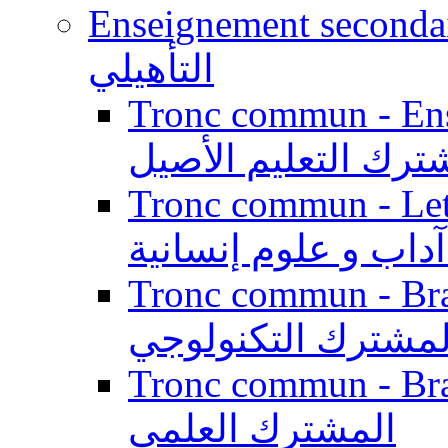
Enseignement secondaire qualifi
التأهيلي
Tronc commun - Enseig
ترك التعليم الأصيل
Tronc commun - Lett
داب و علوم إنسانية
Tronc commun - Branch
لمشترك التكنولوجي
Tronc commun - Branch
المشترك العلمي