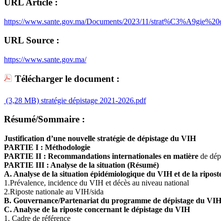
URL Article :
https://www.sante.gov.ma/Documents/2023/11/strat%C3%A9gie%
URL Source :
https://www.sante.gov.ma/
Télécharger le document :
(3,28 MB)
stratégie dépistage 2021-2026.pdf
Résumé/Sommaire :
Justification d’une nouvelle stratégie de dépistage du VIH
PARTIE I : Méthodologie
PARTIE II : Recommandations internationales en matière
de dép
PARTIE III : Analyse de la situation (Résumé)
A. Analyse de la situation épidémiologique du VIH et de la ripost
1.Prévalence, incidence du VIH et décès au niveau national
2.Riposte nationale au VIH/sida
B. Gouvernance/Partenariat du programme de dépistage du VI
C. Analyse de la riposte concernant le dépistage du VIH
1. Cadre de référence