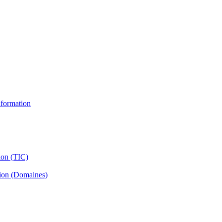
information
ion (TIC)
tion (Domaines)