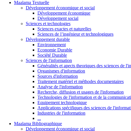
Maalama Textuelle
Développement économique et social
Développement économique
Développement social
Sciences et technologies
Sciences exactes et naturelles
Sciences de l’ingénieur et technologiques
Développement durable
Environnement
Economie Durable
Société Durable
Sciences de l'information
Généralités et apects theoriques des sciences de l'
Organismes d'information
Sources d'information
Traitement matériel et méthodes documentaires
Analyse de l'information
Recherche, diffusion et usages de l'information
Technologies de l'information et de la communicat
Equipement technologique
Applications spécifiques des sciences de l'informa
Industries de l'information
...
Maalama Bibliographique
Développement économique et social