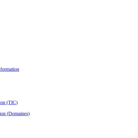
information
ion (TIC)
tion (Domaines)