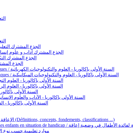
التعليم 
التعليم ا
ignement original / الجذع المشترك التعليم الأصيل
commun - Lettres et Sciences humaines / الجذع المشترك آداب و علوم إنسانية
nche technologique / الجذع المشترك التكنولوجي
ntifique / الجذع المشترك العلمي
1ère année BAC - Sciences et technologies électriques / السنة الأولى باكالوريا - العلوم والتكنولوجيات الكهربائية
1ère année BAC - Sciences et technologies mécaniques / السنة الأولى باكالوريا - العلوم والتكنولوجيات الميكانيكية
AC - Sciences expérimentales / السنة الأولى باكالوريا - العلوم التجريبية
BAC - Sciences mathématiques / السنة الأولى باكالوريا - العلوم الرياضية
 السنة الأولى باكالوريا – اللغة العربية
e année BAC - Lettres et sciences humaines / السنة الأولى باكالوريا - الآداب والعلوم الإنسانية
quées / السنة الأولى باكالوريا - الفنون التطبيقية
Handicap et Éducation inclusive / الإعاقة والتربية الدامجة (Définitions, concepts, fondements, classifications ...)
Programme national de l’éducation inclusive pour les enfants en situation de h
ucatives par type d’handicap / موارد تعليمية حسب نوع الإعاقة