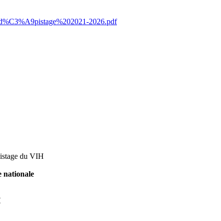
20d%C3%A9pistage%202021-2026.pdf
istage du VIH
e nationale
H