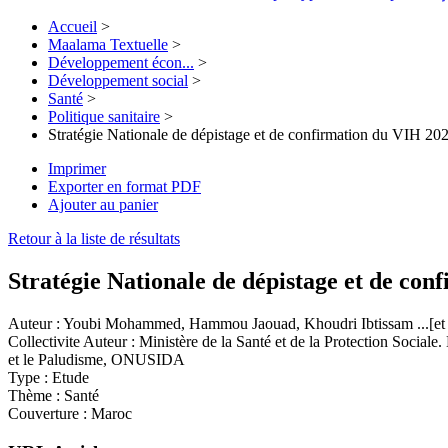
Accueil
>
Maalama Textuelle
>
Développement écon...
>
Développement social
>
Santé
>
Politique sanitaire
>
Stratégie Nationale de dépistage et de confirmation du VIH 2
Imprimer
Exporter en format PDF
Ajouter au panier
Retour à la liste de résultats
Stratégie Nationale de dépistage et de co
Auteur :
Youbi Mohammed, Hammou Jaouad, Khoudri Ibtissam ...[et 
Collectivite Auteur :
Ministère de la Santé et de la Protection Sociale
et le Paludisme, ONUSIDA
Type :
Etude
Thème :
Santé
Couverture :
Maroc