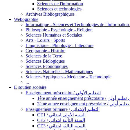
Sciences de l'information
Sciences et technologies
Archives Bibliographiques
Webographie
Informatique - Sciences et Technologies de l'Informatio
Philosophie - Psychologie - Religion
Sciences Humaines et Sociales
Arts - Loisirs - Sports
Linguistique - Philologie - Litterature
Geographie - Histoire
Sciences de la Terre
Sciences Biologiques
Sciences Economiques
Sciences Naturelles - Mathematiques
Sciences Appliquees - Medecine - Technologie
...
E-soutien scolaire
Enseignement préscolaire / التعليم الأولي
1ère année enseignement préscol
2ème année enseignement présc
Enseignement primaire / التعليم الإبتدائي
CE1 / السنة الأولى ابتدائي
CE2 / السنة الثانية ابتدائي
CE3 / السنة الثالثة ابتدائي