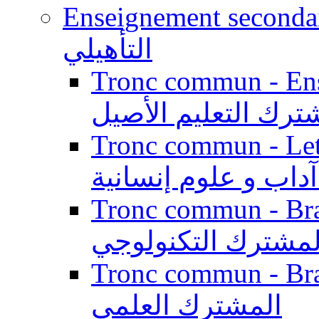
Enseignement secondaire qualifi
التأهيلي
Tronc commun - Enseig
ترك التعليم الأصيل
Tronc commun - Lett
داب و علوم إنسانية
Tronc commun - Branch
لمشترك التكنولوجي
Tronc commun - Branch
المشترك العلمي