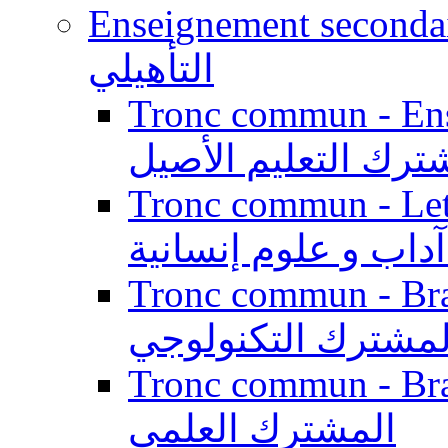
Enseignement secondaire qualifi
التأهيلي
Tronc commun - Enseig
ترك التعليم الأصيل
Tronc commun - Lett
داب و علوم إنسانية
Tronc commun - Branch
لمشترك التكنولوجي
Tronc commun - Branch
المشترك العلمي