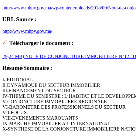
http://www.mhpv.gov.ma/wp-content/uploads/2018/09/Note-de-conjo
URL Source :
http://www.mhpv.gov.ma/
Télécharger le document :
(9,24 MB)
NOTE DE CONJONCTURE IMMOBILIERE N°12 . D
Résumé/Sommaire :
I- EDITORIAL
II-DYNAMIQUE DU SECTEUR IMMOBILIER
III-FINANCEMENT DU SECTEUR
IV-THEME DU SEMESTRE : L’HABITAT ET LE DEVELOPP
V-CONJONCTURE IMMOBILIERE REGIONALE
VI-BAROMETRE DES PROFESSIONNELS DU SECTEUR
VII-FOCUS
VIII-EVENEMENTS MARQUANTS
IX-MARCHÉ IMMOBILIER A L’INTERNATIONAL
X-SYNTHESE DE LA CONJONCTURE IMMOBILIERE NATI