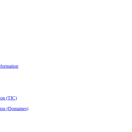
information
ion (TIC)
tion (Domaines)