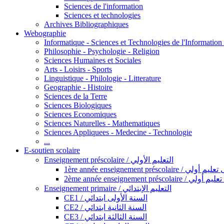
Sciences de l'information
Sciences et technologies
Archives Bibliographiques
Webographie
Informatique - Sciences et Technologies de l'Informatio
Philosophie - Psychologie - Religion
Sciences Humaines et Sociales
Arts - Loisirs - Sports
Linguistique - Philologie - Litterature
Geographie - Histoire
Sciences de la Terre
Sciences Biologiques
Sciences Economiques
Sciences Naturelles - Mathematiques
Sciences Appliquees - Medecine - Technologie
...
E-soutien scolaire
Enseignement préscolaire / التعليم الأولي
1ère année enseignement préscol
2ème année enseignement présc
Enseignement primaire / التعليم الإبتدائي
CE1 / السنة الأولى ابتدائي
CE2 / السنة الثانية ابتدائي
CE3 / السنة الثالثة ابتدائي