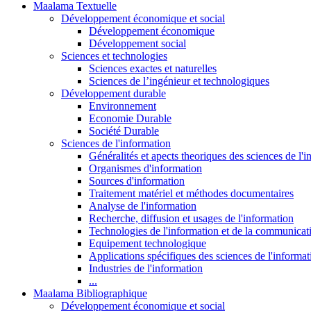
Maalama Textuelle
Développement économique et social
Développement économique
Développement social
Sciences et technologies
Sciences exactes et naturelles
Sciences de l’ingénieur et technologiques
Développement durable
Environnement
Economie Durable
Société Durable
Sciences de l'information
Généralités et apects theoriques des sciences de l'
Organismes d'information
Sources d'information
Traitement matériel et méthodes documentaires
Analyse de l'information
Recherche, diffusion et usages de l'information
Technologies de l'information et de la communicat
Equipement technologique
Applications spécifiques des sciences de l'informa
Industries de l'information
...
Maalama Bibliographique
Développement économique et social