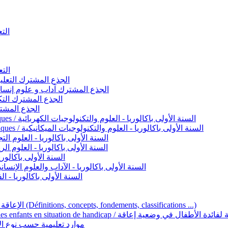
التعليم 
التعليم ا
ignement original / الجذع المشترك التعليم الأصيل
commun - Lettres et Sciences humaines / الجذع المشترك آداب و علوم إنسانية
nche technologique / الجذع المشترك التكنولوجي
ntifique / الجذع المشترك العلمي
1ère année BAC - Sciences et technologies électriques / السنة الأولى باكالوريا - العلوم والتكنولوجيات الكهربائية
1ère année BAC - Sciences et technologies mécaniques / السنة الأولى باكالوريا - العلوم والتكنولوجيات الميكانيكية
AC - Sciences expérimentales / السنة الأولى باكالوريا - العلوم التجريبية
BAC - Sciences mathématiques / السنة الأولى باكالوريا - العلوم الرياضية
 السنة الأولى باكالوريا – اللغة العربية
e année BAC - Lettres et sciences humaines / السنة الأولى باكالوريا - الآداب والعلوم الإنسانية
quées / السنة الأولى باكالوريا - الفنون التطبيقية
Handicap et Éducation inclusive / الإعاقة والتربية الدامجة (Définitions, concepts, fondements, classifications ...)
Programme national de l’éducation inclusive pour les enfants en situation de h
ucatives par type d’handicap / موارد تعليمية حسب نوع الإعاقة