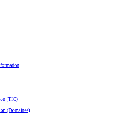
information
ion (TIC)
tion (Domaines)