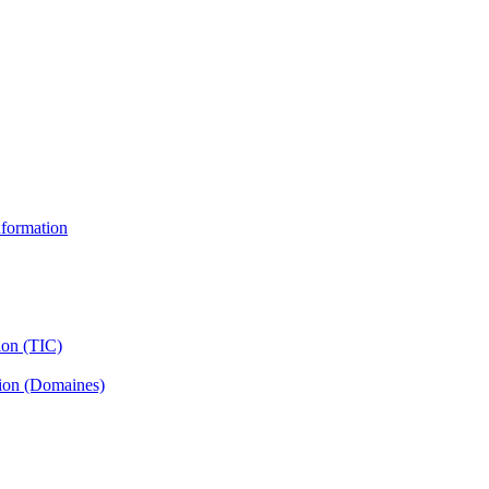
information
ion (TIC)
tion (Domaines)