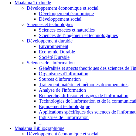
Maalama Textuelle
Développement économique et social
Développement économique
Développement social
Sciences et technologies
Sciences exactes et naturelles
Sciences de l’ingénieur et technologiques
Développement durable
Environnement
Economie Durable
Société Durable
Sciences de l'information
Généralités et apects theoriques des sciences de l'
Organismes d'information
Sources d'information
Traitement matériel et méthodes documentaires
Analyse de l'information
Recherche, diffusion et usages de l'information
Technologies de l'information et de la communicat
Equipement technologique
Applications spécifiques des sciences de l'informa
Industries de l'information
...
Maalama Bibliographique
Développement économique et social