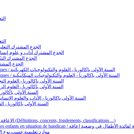
التعليم 
التعليم ا
ignement original / الجذع المشترك التعليم الأصيل
commun - Lettres et Sciences humaines / الجذع المشترك آداب و علوم إنسانية
nche technologique / الجذع المشترك التكنولوجي
ntifique / الجذع المشترك العلمي
1ère année BAC - Sciences et technologies électriques / السنة الأولى باكالوريا - العلوم والتكنولوجيات الكهربائية
1ère année BAC - Sciences et technologies mécaniques / السنة الأولى باكالوريا - العلوم والتكنولوجيات الميكانيكية
AC - Sciences expérimentales / السنة الأولى باكالوريا - العلوم التجريبية
BAC - Sciences mathématiques / السنة الأولى باكالوريا - العلوم الرياضية
 السنة الأولى باكالوريا – اللغة العربية
e année BAC - Lettres et sciences humaines / السنة الأولى باكالوريا - الآداب والعلوم الإنسانية
quées / السنة الأولى باكالوريا - الفنون التطبيقية
Handicap et Éducation inclusive / الإعاقة والتربية الدامجة (Définitions, concepts, fondements, classifications ...)
Programme national de l’éducation inclusive pour les enfants en situation de h
ucatives par type d’handicap / موارد تعليمية حسب نوع الإعاقة