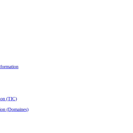
information
ion (TIC)
tion (Domaines)