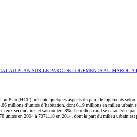
AT AU PLAN SUR LE PARC DE LOGEMENTS AU MAROC A L
at au Plan (HCP) présente quelques aspects du parc de logements selon
8,86 millions d’unités d’habitation, dont 6,19 millions en milieu urbain
t ceux secondaires et saisonniers 8%. Le milieu rural se caractérise p
178 unités en 2004 à 7071118 en 2014, dont la part du milieu urbain es