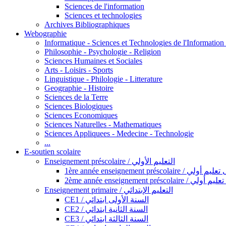
Sciences de l'information
Sciences et technologies
Archives Bibliographiques
Webographie
Informatique - Sciences et Technologies de l'Informatio
Philosophie - Psychologie - Religion
Sciences Humaines et Sociales
Arts - Loisirs - Sports
Linguistique - Philologie - Litterature
Geographie - Histoire
Sciences de la Terre
Sciences Biologiques
Sciences Economiques
Sciences Naturelles - Mathematiques
Sciences Appliquees - Medecine - Technologie
...
E-soutien scolaire
Enseignement préscolaire / التعليم الأولي
1ère année enseignement préscol
2ème année enseignement présc
Enseignement primaire / التعليم الإبتدائي
CE1 / السنة الأولى ابتدائي
CE2 / السنة الثانية ابتدائي
CE3 / السنة الثالثة ابتدائي