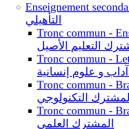
Enseignement secondaire qualifi
التأهيلي
Tronc commun - Enseig
ترك التعليم الأصيل
Tronc commun - Lett
داب و علوم إنسانية
Tronc commun - Branch
لمشترك التكنولوجي
Tronc commun - Branch
المشترك العلمي