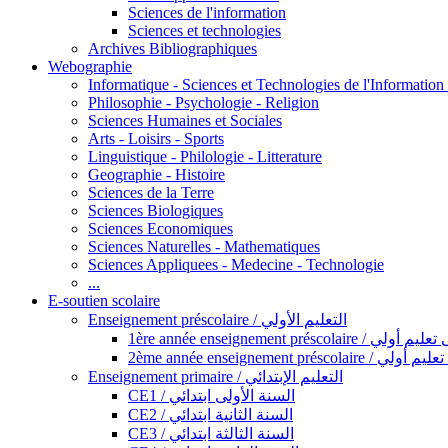
Sciences de l'information
Sciences et technologies
Archives Bibliographiques
Webographie
Informatique - Sciences et Technologies de l'Informatio
Philosophie - Psychologie - Religion
Sciences Humaines et Sociales
Arts - Loisirs - Sports
Linguistique - Philologie - Litterature
Geographie - Histoire
Sciences de la Terre
Sciences Biologiques
Sciences Economiques
Sciences Naturelles - Mathematiques
Sciences Appliquees - Medecine - Technologie
...
E-soutien scolaire
Enseignement préscolaire / التعليم الأولي
1ère année enseignement préscol
2ème année enseignement présc
Enseignement primaire / التعليم الإبتدائي
CE1 / السنة الأولى ابتدائي
CE2 / السنة الثانية ابتدائي
CE3 / السنة الثالثة ابتدائي