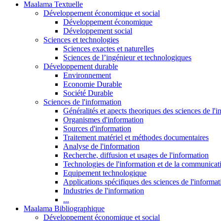
Maalama Textuelle
Développement économique et social
Développement économique
Développement social
Sciences et technologies
Sciences exactes et naturelles
Sciences de l’ingénieur et technologiques
Développement durable
Environnement
Economie Durable
Société Durable
Sciences de l'information
Généralités et apects theoriques des sciences de l'
Organismes d'information
Sources d'information
Traitement matériel et méthodes documentaires
Analyse de l'information
Recherche, diffusion et usages de l'information
Technologies de l'information et de la communicat
Equipement technologique
Applications spécifiques des sciences de l'informa
Industries de l'information
...
Maalama Bibliographique
Développement économique et social