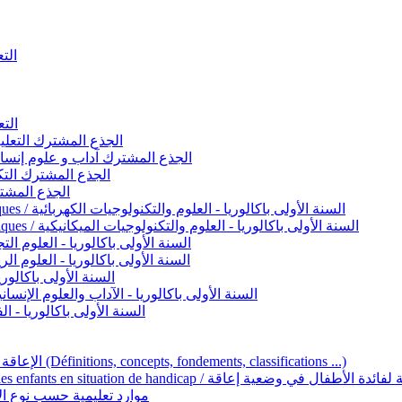
التعليم 
التعليم ا
ignement original / الجذع المشترك التعليم الأصيل
commun - Lettres et Sciences humaines / الجذع المشترك آداب و علوم إنسانية
nche technologique / الجذع المشترك التكنولوجي
ntifique / الجذع المشترك العلمي
1ère année BAC - Sciences et technologies électriques / السنة الأولى باكالوريا - العلوم والتكنولوجيات الكهربائية
1ère année BAC - Sciences et technologies mécaniques / السنة الأولى باكالوريا - العلوم والتكنولوجيات الميكانيكية
AC - Sciences expérimentales / السنة الأولى باكالوريا - العلوم التجريبية
BAC - Sciences mathématiques / السنة الأولى باكالوريا - العلوم الرياضية
 السنة الأولى باكالوريا – اللغة العربية
e année BAC - Lettres et sciences humaines / السنة الأولى باكالوريا - الآداب والعلوم الإنسانية
quées / السنة الأولى باكالوريا - الفنون التطبيقية
Handicap et Éducation inclusive / الإعاقة والتربية الدامجة (Définitions, concepts, fondements, classifications ...)
Programme national de l’éducation inclusive pour les enfants en situation de h
ucatives par type d’handicap / موارد تعليمية حسب نوع الإعاقة