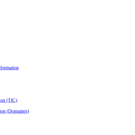
information
ion (TIC)
tion (Domaines)