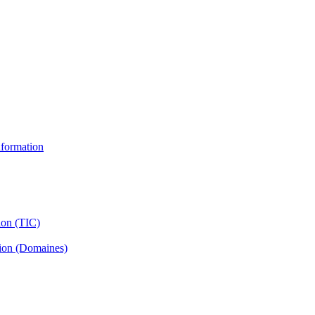
information
ion (TIC)
tion (Domaines)