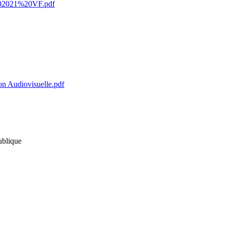
%202021%20VF.pdf
n Audiovisuelle.pdf
publique