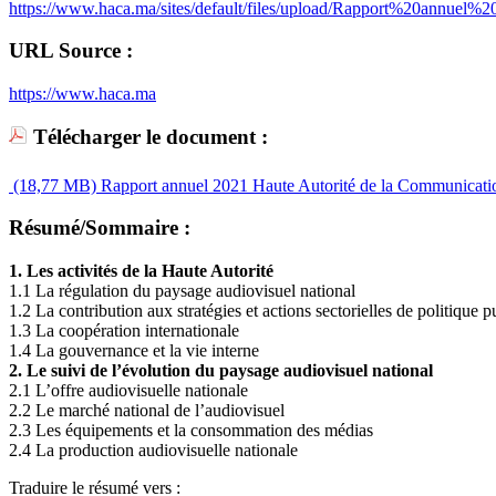
https://www.haca.ma/sites/default/files/upload/Rapport%20annuel
URL Source :
https://www.haca.ma
Télécharger le document :
(18,77 MB)
Rapport annuel 2021 Haute Autorité de la Communicatio
Résumé/Sommaire :
1. Les activités de la Haute Autorité
1.1 La régulation du paysage audiovisuel national
1.2 La contribution aux stratégies et actions sectorielles de politique 
1.3 La coopération internationale
1.4 La gouvernance et la vie interne
2. Le suivi de l’évolution du paysage audiovisuel national
2.1 L’offre audiovisuelle nationale
2.2 Le marché national de l’audiovisuel
2.3 Les équipements et la consommation des médias
2.4 La production audiovisuelle nationale
Traduire le résumé vers :