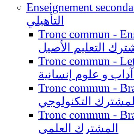
Enseignement secondaire qualifi
التأهيلي
Tronc commun - Enseig
ترك التعليم الأصيل
Tronc commun - Lett
داب و علوم إنسانية
Tronc commun - Branch
لمشترك التكنولوجي
Tronc commun - Branch
المشترك العلمي