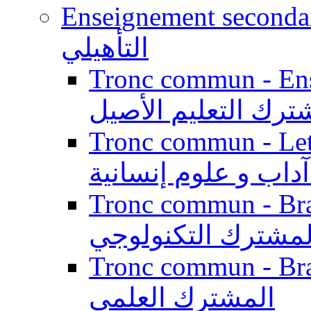
Enseignement secondaire qualifi
التأهيلي
Tronc commun - Enseig
ترك التعليم الأصيل
Tronc commun - Lett
داب و علوم إنسانية
Tronc commun - Branch
لمشترك التكنولوجي
Tronc commun - Branch
المشترك العلمي