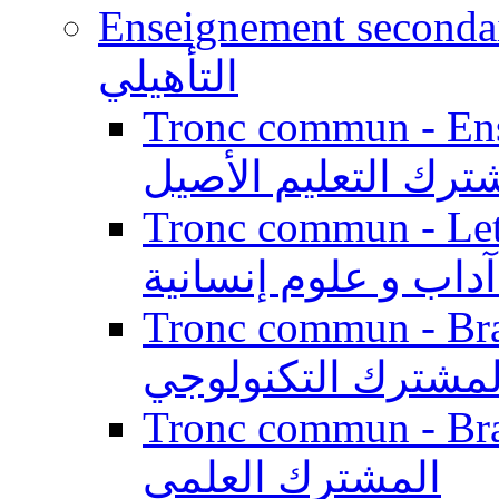
Enseignement secondaire qualifi
التأهيلي
Tronc commun - Enseig
ترك التعليم الأصيل
Tronc commun - Lett
داب و علوم إنسانية
Tronc commun - Branch
لمشترك التكنولوجي
Tronc commun - Branch
المشترك العلمي