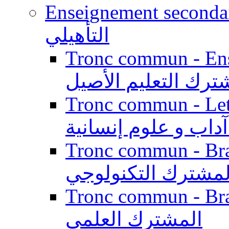
Enseignement secondaire qualifi
التأهيلي
Tronc commun - Enseig
ترك التعليم الأصيل
Tronc commun - Lett
داب و علوم إنسانية
Tronc commun - Branch
لمشترك التكنولوجي
Tronc commun - Branch
المشترك العلمي