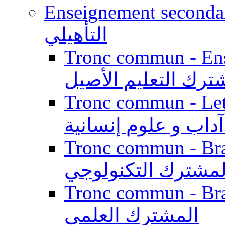
Enseignement secondaire qualifi
التأهيلي
Tronc commun - Enseig
ترك التعليم الأصيل
Tronc commun - Lett
داب و علوم إنسانية
Tronc commun - Branch
لمشترك التكنولوجي
Tronc commun - Branch
المشترك العلمي