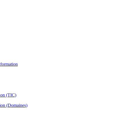
information
ion (TIC)
tion (Domaines)