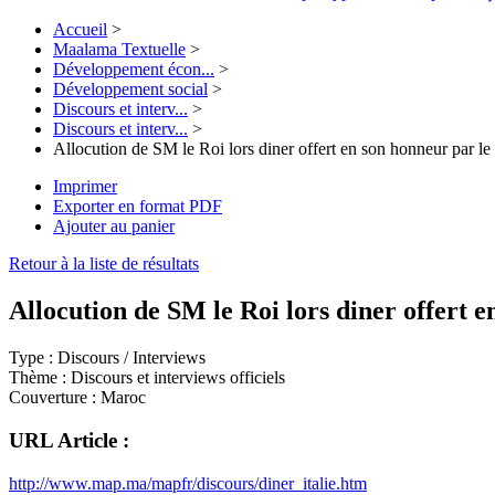
Accueil
>
Maalama Textuelle
>
Développement écon...
>
Développement social
>
Discours et interv...
>
Discours et interv...
>
Allocution de SM le Roi lors diner offert en son honneur par le P
Imprimer
Exporter en format PDF
Ajouter au panier
Retour à la liste de résultats
Allocution de SM le Roi lors diner offert e
Type :
Discours / Interviews
Thème :
Discours et interviews officiels
Couverture :
Maroc
URL Article :
http://www.map.ma/mapfr/discours/diner_italie.htm