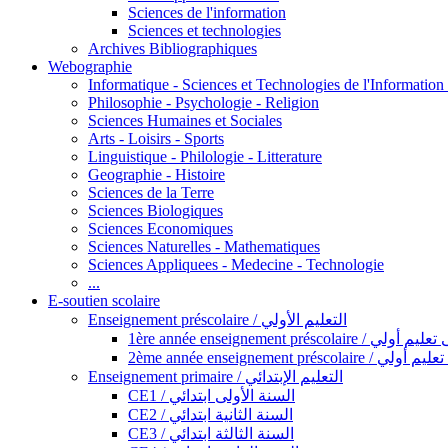
Sciences de l'information
Sciences et technologies
Archives Bibliographiques
Webographie
Informatique - Sciences et Technologies de l'Informatio
Philosophie - Psychologie - Religion
Sciences Humaines et Sociales
Arts - Loisirs - Sports
Linguistique - Philologie - Litterature
Geographie - Histoire
Sciences de la Terre
Sciences Biologiques
Sciences Economiques
Sciences Naturelles - Mathematiques
Sciences Appliquees - Medecine - Technologie
...
E-soutien scolaire
Enseignement préscolaire / التعليم الأولي
1ère année enseignement préscol
2ème année enseignement présc
Enseignement primaire / التعليم الإبتدائي
CE1 / السنة الأولى ابتدائي
CE2 / السنة الثانية ابتدائي
CE3 / السنة الثالثة ابتدائي