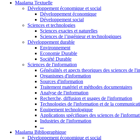
Maalama Textuelle
Développement économique et social
Développement économique
Développement social
Sciences et technologies
Sciences exactes et naturelles
Sciences de l’ingénieur et technologiques
Développement durable
Environnement
Economie Durable
Société Durable
Sciences de l'information
Généralités et apects theoriques des sciences de l'
Organismes d'information
Sources d'information
Traitement matériel et méthodes documentaires
Analyse de l'information
Recherche, diffusion et usages de l'information
Technologies de l'information et de la communicat
Equipement technologique
Applications spécifiques des sciences de l'informa
Industries de l'information
...
Maalama Bibliographique
Développement économique et social