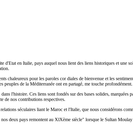
ite d'Etat en Italie, pays auquel nous lient des liens historiques et un
ation.
nts chaleureux pour les paroles cor diales de bienvenue et les sentimen
ue les peuples de la Méditerranée ont en partagé, me touche profondément.
loin dans l'histoire. Ces liens sont fondés sur des bases solides, marqué
nte de nos contributions respectives.
relations séculaires liant le Maroc et l'Italie, que nous considérons comm
entre nos deux pays remontent au XlXème siècle" lorsque le Sultan Moula