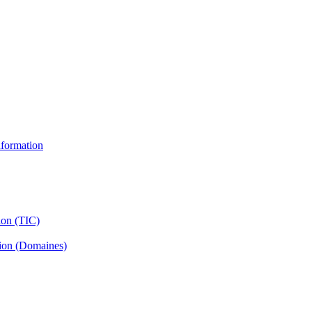
information
ion (TIC)
tion (Domaines)