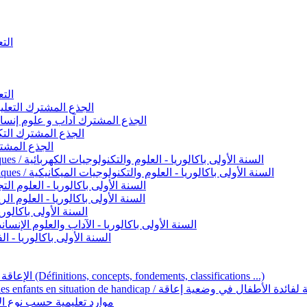
التعليم 
التعليم ا
ignement original / الجذع المشترك التعليم الأصيل
commun - Lettres et Sciences humaines / الجذع المشترك آداب و علوم إنسانية
nche technologique / الجذع المشترك التكنولوجي
ntifique / الجذع المشترك العلمي
1ère année BAC - Sciences et technologies électriques / السنة الأولى باكالوريا - العلوم والتكنولوجيات الكهربائية
1ère année BAC - Sciences et technologies mécaniques / السنة الأولى باكالوريا - العلوم والتكنولوجيات الميكانيكية
AC - Sciences expérimentales / السنة الأولى باكالوريا - العلوم التجريبية
BAC - Sciences mathématiques / السنة الأولى باكالوريا - العلوم الرياضية
 السنة الأولى باكالوريا – اللغة العربية
e année BAC - Lettres et sciences humaines / السنة الأولى باكالوريا - الآداب والعلوم الإنسانية
quées / السنة الأولى باكالوريا - الفنون التطبيقية
Handicap et Éducation inclusive / الإعاقة والتربية الدامجة (Définitions, concepts, fondements, classifications ...)
Programme national de l’éducation inclusive pour les enfants en situation de h
ucatives par type d’handicap / موارد تعليمية حسب نوع الإعاقة