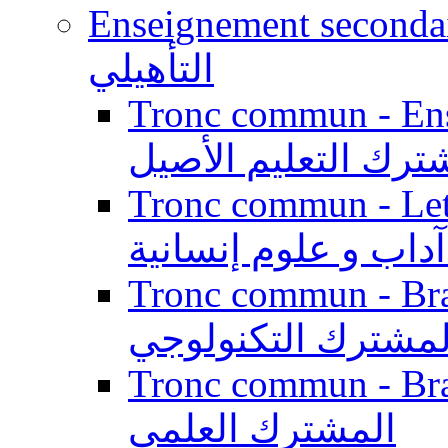
Enseignement secondaire qualifi
التأهيلي
Tronc commun - Enseig
ترك التعليم الأصيل
Tronc commun - Lett
داب و علوم إنسانية
Tronc commun - Branch
لمشترك التكنولوجي
Tronc commun - Branch
المشترك العلمي