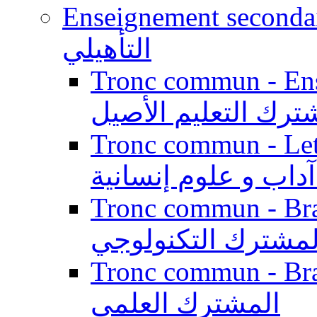
Enseignement secondaire qualifi
التأهيلي
Tronc commun - Enseig
ترك التعليم الأصيل
Tronc commun - Lett
داب و علوم إنسانية
Tronc commun - Branch
لمشترك التكنولوجي
Tronc commun - Branch
المشترك العلمي