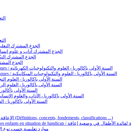
التعليم 
التعليم ا
ignement original / الجذع المشترك التعليم الأصيل
commun - Lettres et Sciences humaines / الجذع المشترك آداب و علوم إنسانية
nche technologique / الجذع المشترك التكنولوجي
ntifique / الجذع المشترك العلمي
1ère année BAC - Sciences et technologies électriques / السنة الأولى باكالوريا - العلوم والتكنولوجيات الكهربائية
1ère année BAC - Sciences et technologies mécaniques / السنة الأولى باكالوريا - العلوم والتكنولوجيات الميكانيكية
AC - Sciences expérimentales / السنة الأولى باكالوريا - العلوم التجريبية
BAC - Sciences mathématiques / السنة الأولى باكالوريا - العلوم الرياضية
 السنة الأولى باكالوريا – اللغة العربية
e année BAC - Lettres et sciences humaines / السنة الأولى باكالوريا - الآداب والعلوم الإنسانية
quées / السنة الأولى باكالوريا - الفنون التطبيقية
Handicap et Éducation inclusive / الإعاقة والتربية الدامجة (Définitions, concepts, fondements, classifications ...)
Programme national de l’éducation inclusive pour les enfants en situation de h
ucatives par type d’handicap / موارد تعليمية حسب نوع الإعاقة