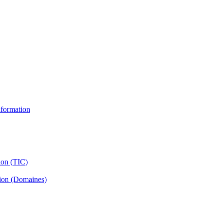
information
ion (TIC)
tion (Domaines)