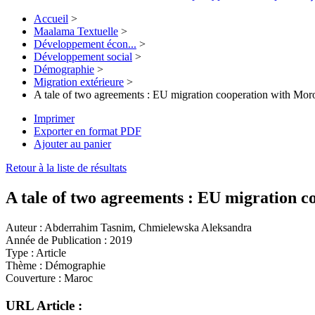
Accueil
>
Maalama Textuelle
>
Développement écon...
>
Développement social
>
Démographie
>
Migration extérieure
>
A tale of two agreements : EU migration cooperation with Mor
Imprimer
Exporter en format PDF
Ajouter au panier
Retour à la liste de résultats
A tale of two agreements : EU migration 
Auteur :
Abderrahim Tasnim, Chmielewska Aleksandra
Année de Publication :
2019
Type :
Article
Thème :
Démographie
Couverture :
Maroc
URL Article :