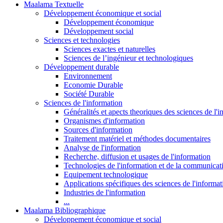
Maalama Textuelle
Développement économique et social
Développement économique
Développement social
Sciences et technologies
Sciences exactes et naturelles
Sciences de l’ingénieur et technologiques
Développement durable
Environnement
Economie Durable
Société Durable
Sciences de l'information
Généralités et apects theoriques des sciences de l'
Organismes d'information
Sources d'information
Traitement matériel et méthodes documentaires
Analyse de l'information
Recherche, diffusion et usages de l'information
Technologies de l'information et de la communicat
Equipement technologique
Applications spécifiques des sciences de l'informa
Industries de l'information
...
Maalama Bibliographique
Développement économique et social