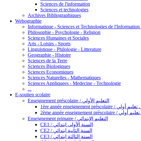
Sciences de l'information
Sciences et technologies
Archives Bibliographiques
Webographie
Informatique - Sciences et Technologies de l'Informatio
Philosophie - Psychologie - Religion
Sciences Humaines et Sociales
Arts - Loisirs - Sports
Linguistique - Philologie - Litterature
Geographie - Histoire
Sciences de la Terre
Sciences Biologiques
Sciences Economiques
Sciences Naturelles - Mathematiques
Sciences Appliquees - Medecine - Technologie
...
E-soutien scolaire
Enseignement préscolaire / التعليم الأولي
1ère année enseignement préscol
2ème année enseignement présc
Enseignement primaire / التعليم الإبتدائي
CE1 / السنة الأولى ابتدائي
CE2 / السنة الثانية ابتدائي
CE3 / السنة الثالثة ابتدائي