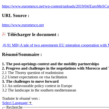
https://www.euromesco.net/wp-content/uploads/2019/04/EuroMeSCo-
URL Source :
https://www.euromesco.net
Télécharger le document :
(6,91 MB)
A tale of two agreements EU migration cooperation with 
Résumé/Sommaire :
1. The post-uprisings context and the mobility partnerships
2. Progress and challenges in the negotiations with Morocco and 
2.1 The Thorny question of readmission
2.2 Unmet expectations on visa facilitation
3. The challenges to move forward
3.1 An unfavourable policy context in Europe
3.2 The landscape in the southern mediterranean
Traduire le résumé vers :
Select Language
▼
Recherche