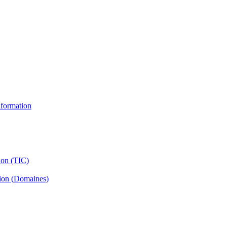
information
ion (TIC)
tion (Domaines)