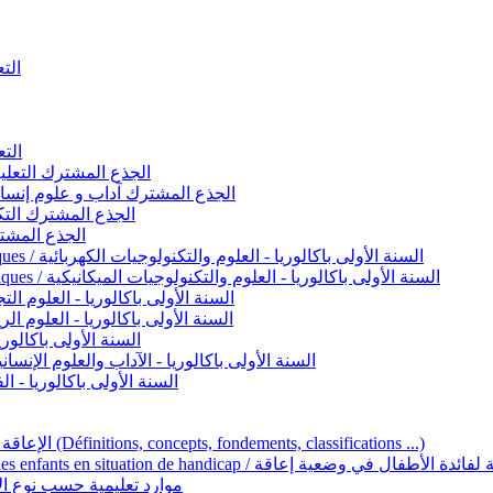
التعليم 
التعليم ا
ignement original / الجذع المشترك التعليم الأصيل
commun - Lettres et Sciences humaines / الجذع المشترك آداب و علوم إنسانية
nche technologique / الجذع المشترك التكنولوجي
ntifique / الجذع المشترك العلمي
1ère année BAC - Sciences et technologies électriques / السنة الأولى باكالوريا - العلوم والتكنولوجيات الكهربائية
1ère année BAC - Sciences et technologies mécaniques / السنة الأولى باكالوريا - العلوم والتكنولوجيات الميكانيكية
AC - Sciences expérimentales / السنة الأولى باكالوريا - العلوم التجريبية
BAC - Sciences mathématiques / السنة الأولى باكالوريا - العلوم الرياضية
 السنة الأولى باكالوريا – اللغة العربية
e année BAC - Lettres et sciences humaines / السنة الأولى باكالوريا - الآداب والعلوم الإنسانية
quées / السنة الأولى باكالوريا - الفنون التطبيقية
Handicap et Éducation inclusive / الإعاقة والتربية الدامجة (Définitions, concepts, fondements, classifications ...)
Programme national de l’éducation inclusive pour les enfants en situation de h
ucatives par type d’handicap / موارد تعليمية حسب نوع الإعاقة