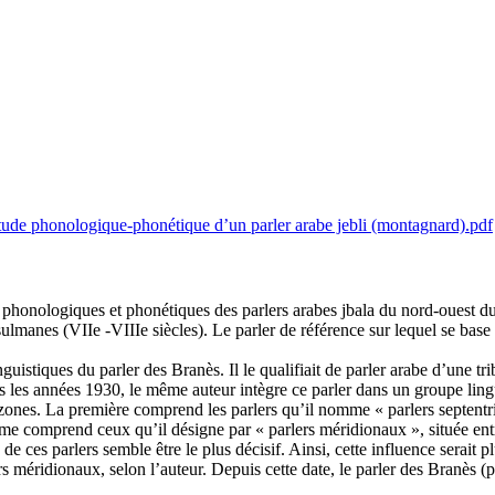
ude phonologique-phonétique d’un parler arabe jebli (montagnard).pdf
és phonologiques et phonétiques des parlers arabes jbala du nord-ouest du
anes (VIIe -VIIIe siècles). Le parler de référence sur lequel se base cet
guistiques du parler des Branès. Il le qualifiait de parler arabe d’une t
les années 1930, le même auteur intègre ce parler dans un groupe lingu
 zones. La première comprend les parlers qu’il nomme « parlers septentri
ième comprend ceux qu’il désigne par « parlers méridionaux », située ent
e ces parlers semble être le plus décisif. Ainsi, cette influence serait
rs méridionaux, selon l’auteur. Depuis cette date, le parler des Branès (pa