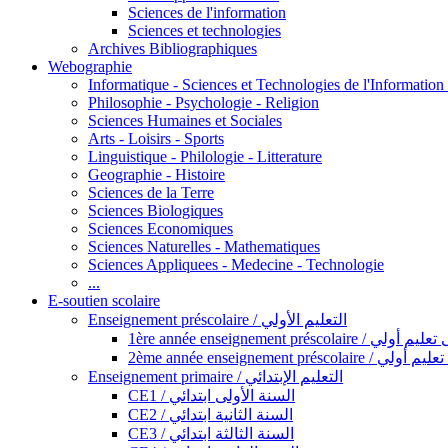
Sciences de l'information
Sciences et technologies
Archives Bibliographiques
Webographie
Informatique - Sciences et Technologies de l'Informatio
Philosophie - Psychologie - Religion
Sciences Humaines et Sociales
Arts - Loisirs - Sports
Linguistique - Philologie - Litterature
Geographie - Histoire
Sciences de la Terre
Sciences Biologiques
Sciences Economiques
Sciences Naturelles - Mathematiques
Sciences Appliquees - Medecine - Technologie
...
E-soutien scolaire
Enseignement préscolaire / التعليم الأولي
1ère année enseignement préscol
2ème année enseignement présc
Enseignement primaire / التعليم الإبتدائي
CE1 / السنة الأولى ابتدائي
CE2 / السنة الثانية ابتدائي
CE3 / السنة الثالثة ابتدائي