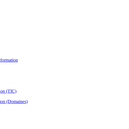
information
ion (TIC)
tion (Domaines)