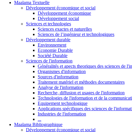
Maalama Textuelle
Développement économique et social
Développement économique
Développement social
Sciences et technologies
Sciences exactes et naturelles
Sciences de l’ingénieur et technologiques
Développement durable
Environnement
Economie Durable
Société Durable
Sciences de l'information
Généralités et apects theoriques des sciences de l'
Organismes d'information
Sources d'information
Traitement matériel et méthodes documentaires
Analyse de l'information
Recherche, diffusion et usages de l'information
Technologies de l'information et de la communicat
Equipement technologique
Applications spécifiques des sciences de l'informa
Industries de l'information
...
Maalama Bibliographique
Développement économique et social