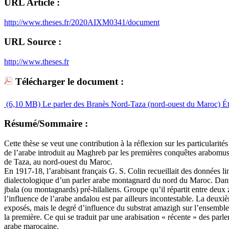
URL Article :
http://www.theses.fr/2020AIXM0341/document
URL Source :
http://www.theses.fr
Télécharger le document :
(6,10 MB)
Le parler des Branès Nord-Taza (nord-ouest du Maroc) Ét
Résumé/Sommaire :
Cette thèse se veut une contribution à la réflexion sur les particularit
de l’arabe introduit au Maghreb par les premières conquêtes arabomusulm
de Taza, au nord-ouest du Maroc.
En 1917-18, l’arabisant français G. S. Colin recueillait des données lin
dialectologique d’un parler arabe montagnard du nord du Maroc. Dans 
jbala (ou montagnards) pré-hilaliens. Groupe qu’il répartit entre deux
l’influence de l’arabe andalou est par ailleurs incontestable. La deux
exposés, mais le degré d’influence du substrat amazigh sur l’ensemble d
la première. Ce qui se traduit par une arabisation « récente » des parle
arabe marocaine.