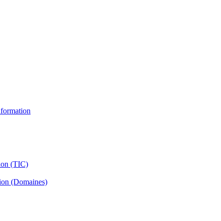
information
ion (TIC)
tion (Domaines)