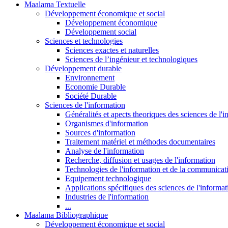
Maalama Textuelle
Développement économique et social
Développement économique
Développement social
Sciences et technologies
Sciences exactes et naturelles
Sciences de l’ingénieur et technologiques
Développement durable
Environnement
Economie Durable
Société Durable
Sciences de l'information
Généralités et apects theoriques des sciences de l'
Organismes d'information
Sources d'information
Traitement matériel et méthodes documentaires
Analyse de l'information
Recherche, diffusion et usages de l'information
Technologies de l'information et de la communicat
Equipement technologique
Applications spécifiques des sciences de l'informa
Industries de l'information
...
Maalama Bibliographique
Développement économique et social