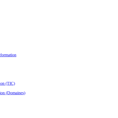
information
ion (TIC)
tion (Domaines)