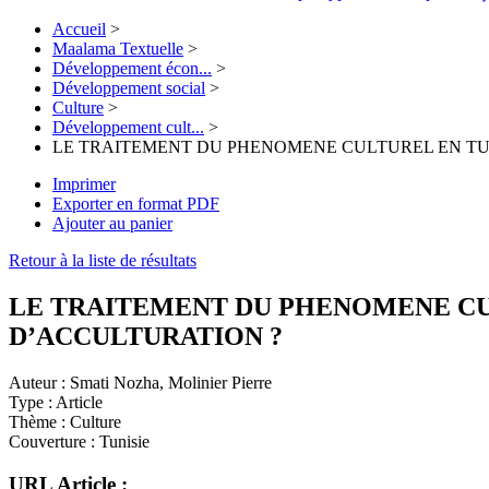
Accueil
>
Maalama Textuelle
>
Développement écon...
>
Développement social
>
Culture
>
Développement cult...
>
LE TRAITEMENT DU PHENOMENE CULTUREL EN TUNI
Imprimer
Exporter en format PDF
Ajouter au panier
Retour à la liste de résultats
LE TRAITEMENT DU PHENOMENE CULT
D’ACCULTURATION ?
Auteur :
Smati Nozha, Molinier Pierre
Type :
Article
Thème :
Culture
Couverture :
Tunisie
URL Article :