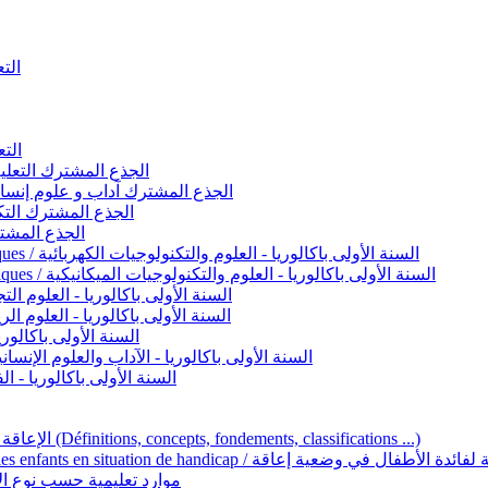
التعليم 
التعليم ا
ignement original / الجذع المشترك التعليم الأصيل
commun - Lettres et Sciences humaines / الجذع المشترك آداب و علوم إنسانية
nche technologique / الجذع المشترك التكنولوجي
ntifique / الجذع المشترك العلمي
1ère année BAC - Sciences et technologies électriques / السنة الأولى باكالوريا - العلوم والتكنولوجيات الكهربائية
1ère année BAC - Sciences et technologies mécaniques / السنة الأولى باكالوريا - العلوم والتكنولوجيات الميكانيكية
AC - Sciences expérimentales / السنة الأولى باكالوريا - العلوم التجريبية
BAC - Sciences mathématiques / السنة الأولى باكالوريا - العلوم الرياضية
 السنة الأولى باكالوريا – اللغة العربية
e année BAC - Lettres et sciences humaines / السنة الأولى باكالوريا - الآداب والعلوم الإنسانية
quées / السنة الأولى باكالوريا - الفنون التطبيقية
Handicap et Éducation inclusive / الإعاقة والتربية الدامجة (Définitions, concepts, fondements, classifications ...)
Programme national de l’éducation inclusive pour les enfants en situation de h
ucatives par type d’handicap / موارد تعليمية حسب نوع الإعاقة