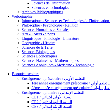
Sciences de l'information
Sciences et technologies
Archives Bibliographiques
Webographie
Informatique - Sciences et Technologies de l'Informatio
Philosophie - Psychologie - Religion
Sciences Humaines et Sociales
Arts - Loisirs - Sports
Linguistique - Philologie - Litterature
Geographie - Histoire
Sciences de la Terre
Sciences Biologiques
Sciences Economiques
Sciences Naturelles - Mathematiques
Sciences Appliquees - Medecine - Technologie
...
E-soutien scolaire
Enseignement préscolaire / التعليم الأولي
1ère année enseignement préscol
2ème année enseignement présc
Enseignement primaire / التعليم الإبتدائي
CE1 / السنة الأولى ابتدائي
CE2 / السنة الثانية ابتدائي
CE3 / السنة الثالثة ابتدائي