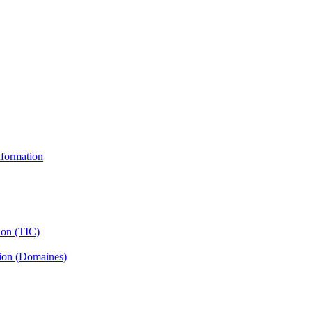
information
ion (TIC)
tion (Domaines)