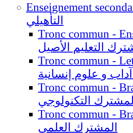
Enseignement secondaire qualifi
التأهيلي
Tronc commun - Enseig
ترك التعليم الأصيل
Tronc commun - Lett
داب و علوم إنسانية
Tronc commun - Branch
لمشترك التكنولوجي
Tronc commun - Branch
المشترك العلمي