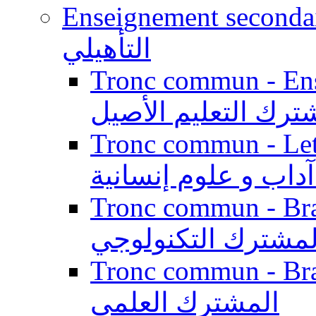
Enseignement secondaire qualifi
التأهيلي
Tronc commun - Enseig
ترك التعليم الأصيل
Tronc commun - Lett
داب و علوم إنسانية
Tronc commun - Branch
لمشترك التكنولوجي
Tronc commun - Branch
المشترك العلمي