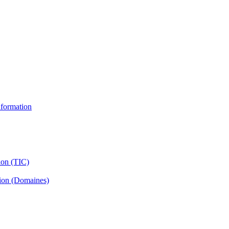
information
ion (TIC)
tion (Domaines)