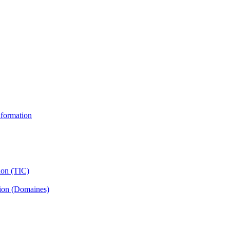
information
ion (TIC)
tion (Domaines)