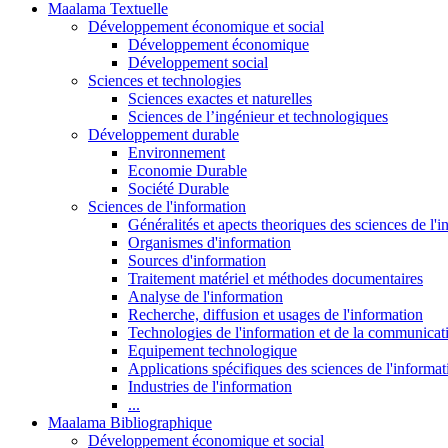
Maalama Textuelle
Développement économique et social
Développement économique
Développement social
Sciences et technologies
Sciences exactes et naturelles
Sciences de l’ingénieur et technologiques
Développement durable
Environnement
Economie Durable
Société Durable
Sciences de l'information
Généralités et apects theoriques des sciences de l'
Organismes d'information
Sources d'information
Traitement matériel et méthodes documentaires
Analyse de l'information
Recherche, diffusion et usages de l'information
Technologies de l'information et de la communicat
Equipement technologique
Applications spécifiques des sciences de l'informa
Industries de l'information
...
Maalama Bibliographique
Développement économique et social