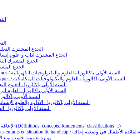
التعليم 
التعليم ا
ignement original / الجذع المشترك التعليم الأصيل
commun - Lettres et Sciences humaines / الجذع المشترك آداب و علوم إنسانية
nche technologique / الجذع المشترك التكنولوجي
ntifique / الجذع المشترك العلمي
1ère année BAC - Sciences et technologies électriques / السنة الأولى باكالوريا - العلوم والتكنولوجيات الكهربائية
1ère année BAC - Sciences et technologies mécaniques / السنة الأولى باكالوريا - العلوم والتكنولوجيات الميكانيكية
AC - Sciences expérimentales / السنة الأولى باكالوريا - العلوم التجريبية
BAC - Sciences mathématiques / السنة الأولى باكالوريا - العلوم الرياضية
 السنة الأولى باكالوريا – اللغة العربية
e année BAC - Lettres et sciences humaines / السنة الأولى باكالوريا - الآداب والعلوم الإنسانية
quées / السنة الأولى باكالوريا - الفنون التطبيقية
Handicap et Éducation inclusive / الإعاقة والتربية الدامجة (Définitions, concepts, fondements, classifications ...)
Programme national de l’éducation inclusive pour les enfants en situation de h
ucatives par type d’handicap / موارد تعليمية حسب نوع الإعاقة