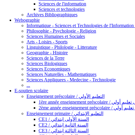
Sciences de l'information
Sciences et technologies
Archives Bibliographiques
Webographie
Informatique - Sciences et Technologies de l'Informatio
Philosophie - Psychologie - Religion
Sciences Humaines et Sociales
Arts - Loisirs - Sports
Linguistique - Philologie - Litterature
Geographie - Histoire
Sciences de la Terre
Sciences Biologiques
Sciences Economiques
Sciences Naturelles - Mathematiques
Sciences Appliquees - Medecine - Technologie
...
E-soutien scolaire
Enseignement préscolaire / التعليم الأولي
1ère année enseignement préscol
2ème année enseignement présc
Enseignement primaire / التعليم الإبتدائي
CE1 / السنة الأولى ابتدائي
CE2 / السنة الثانية ابتدائي
CE3 / السنة الثالثة ابتدائي