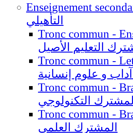
Enseignement secondaire qualifi
التأهيلي
Tronc commun - Enseig
ترك التعليم الأصيل
Tronc commun - Lett
داب و علوم إنسانية
Tronc commun - Branch
لمشترك التكنولوجي
Tronc commun - Branch
المشترك العلمي