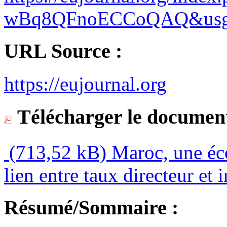
wBq8QFnoECCoQAQ&usg=
URL Source :
https://eujournal.org
Télécharger le document
(713,52 kB)
Maroc, une éc
lien entre taux directeur et 
Résumé/Sommaire :