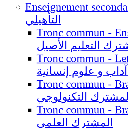
Enseignement secondaire qualifi
التأهيلي
Tronc commun - Enseig
ترك التعليم الأصيل
Tronc commun - Lett
داب و علوم إنسانية
Tronc commun - Branch
لمشترك التكنولوجي
Tronc commun - Branch
المشترك العلمي