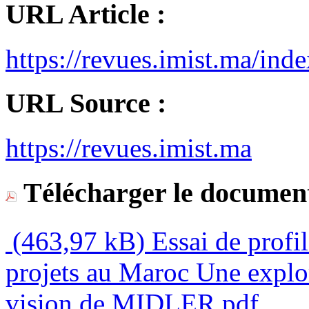
URL Article :
https://revues.imist.ma/i
URL Source :
https://revues.imist.ma
Télécharger le document
(463,97 kB)
Essai de profi
projets au Maroc Une explor
vision de MIDLER.pdf