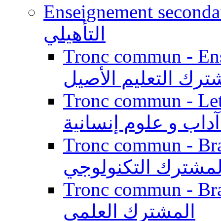
Enseignement secondaire qualifi
التأهيلي
Tronc commun - Enseig
ترك التعليم الأصيل
Tronc commun - Lett
داب و علوم إنسانية
Tronc commun - Branch
لمشترك التكنولوجي
Tronc commun - Branch
المشترك العلمي