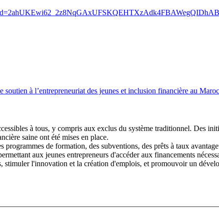
262/666&ved=2ahUKEwi62_2z8NqGAxUFSKQEHTXzAdk4FBAWegQIDh
utien à l’entrepreneuriat des jeunes et inclusion financière au Maroc
cessibles à tous, y compris aux exclus du système traditionnel. Des initi
nancière saine ont été mises en place.
des programmes de formation, des subventions, des prêts à taux avantageux
permettant aux jeunes entrepreneurs d'accéder aux financements nécessai
, stimuler l'innovation et la création d'emplois, et promouvoir un dév