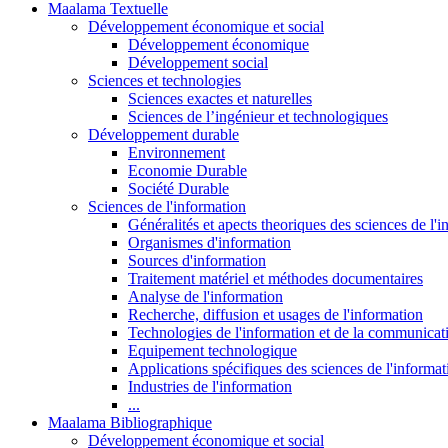
Maalama Textuelle
Développement économique et social
Développement économique
Développement social
Sciences et technologies
Sciences exactes et naturelles
Sciences de l’ingénieur et technologiques
Développement durable
Environnement
Economie Durable
Société Durable
Sciences de l'information
Généralités et apects theoriques des sciences de l'
Organismes d'information
Sources d'information
Traitement matériel et méthodes documentaires
Analyse de l'information
Recherche, diffusion et usages de l'information
Technologies de l'information et de la communicat
Equipement technologique
Applications spécifiques des sciences de l'informa
Industries de l'information
...
Maalama Bibliographique
Développement économique et social