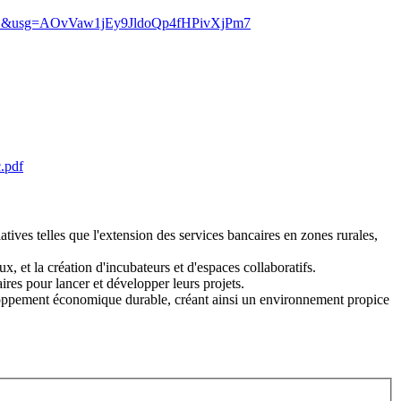
AB&usg=AOvVaw1jEy9JldoQp4fHPivXjPm7
.pdf
atives telles que l'extension des services bancaires en zones rurales,
, et la création d'incubateurs et d'espaces collaboratifs.
res pour lancer et développer leurs projets.
eloppement économique durable, créant ainsi un environnement propice