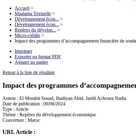
Accueil
>
Maalama Textuelle
>
Développement écon...
>
Développement écon...
>
Repères du dévelop...
>
Micro-crédits
>
Impact des programmes d’accompagnement financière de soutien 
Imprimer
Exporter en format PDF
Ajouter au panier
Retour à la liste de résultats
Impact des programmes d’accompagnement fi
Auteur :
El Morabit Souad, Ihadiyan Abid, Jaridi Achoura Nadia
Date de publication :
06/06/2024
Type :
Article
Thème :
Repères du développement économique
Couverture :
Maroc
URL Article :