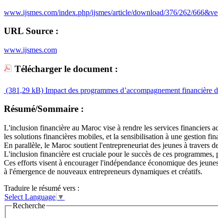
www.ijsmes.com/index.php/ijsmes/article/download/376/
URL Source :
www.ijsmes.com
Télécharger le document :
(381,29 kB)
Impact des programmes d’accompagnement financière de so
Résumé/Sommaire :
L'inclusion financière au Maroc vise à rendre les services financiers ac
les solutions financières mobiles, et la sensibilisation à une gestion fi
En parallèle, le Maroc soutient l'entrepreneuriat des jeunes à travers 
L'inclusion financière est cruciale pour le succès de ces programmes, 
Ces efforts visent à encourager l'indépendance économique des jeunes
à l'émergence de nouveaux entrepreneurs dynamiques et créatifs.
Traduire le résumé vers :
Select Language
▼
Recherche