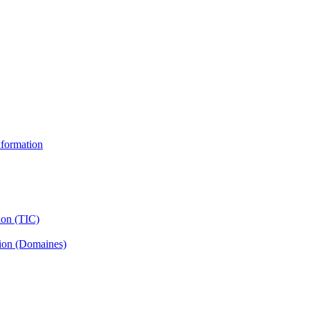
information
ion (TIC)
tion (Domaines)