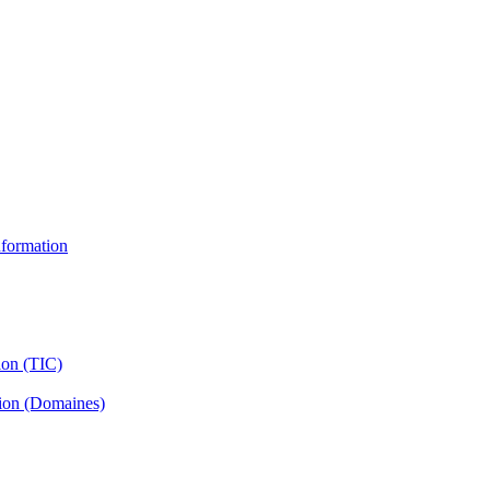
information
ion (TIC)
tion (Domaines)