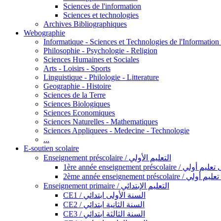
Sciences de l'information
Sciences et technologies
Archives Bibliographiques
Webographie
Informatique - Sciences et Technologies de l'Informatio
Philosophie - Psychologie - Religion
Sciences Humaines et Sociales
Arts - Loisirs - Sports
Linguistique - Philologie - Litterature
Geographie - Histoire
Sciences de la Terre
Sciences Biologiques
Sciences Economiques
Sciences Naturelles - Mathematiques
Sciences Appliquees - Medecine - Technologie
...
E-soutien scolaire
Enseignement préscolaire / التعليم الأولي
1ère année enseignement préscol
2ème année enseignement présc
Enseignement primaire / التعليم الإبتدائي
CE1 / السنة الأولى ابتدائي
CE2 / السنة الثانية ابتدائي
CE3 / السنة الثالثة ابتدائي