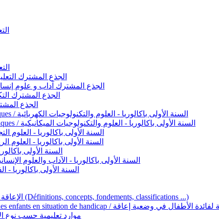
التعليم 
التعليم ا
ignement original / الجذع المشترك التعليم الأصيل
commun - Lettres et Sciences humaines / الجذع المشترك آداب و علوم إنسانية
nche technologique / الجذع المشترك التكنولوجي
ntifique / الجذع المشترك العلمي
1ère année BAC - Sciences et technologies électriques / السنة الأولى باكالوريا - العلوم والتكنولوجيات الكهربائية
1ère année BAC - Sciences et technologies mécaniques / السنة الأولى باكالوريا - العلوم والتكنولوجيات الميكانيكية
AC - Sciences expérimentales / السنة الأولى باكالوريا - العلوم التجريبية
BAC - Sciences mathématiques / السنة الأولى باكالوريا - العلوم الرياضية
 السنة الأولى باكالوريا – اللغة العربية
e année BAC - Lettres et sciences humaines / السنة الأولى باكالوريا - الآداب والعلوم الإنسانية
quées / السنة الأولى باكالوريا - الفنون التطبيقية
Handicap et Éducation inclusive / الإعاقة والتربية الدامجة (Définitions, concepts, fondements, classifications ...)
Programme national de l’éducation inclusive pour les enfants en situation de h
ucatives par type d’handicap / موارد تعليمية حسب نوع الإعاقة