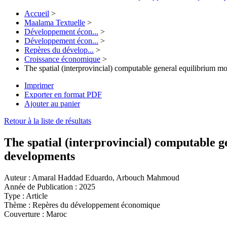
Accueil
>
Maalama Textuelle
>
Développement écon...
>
Développement écon...
>
Repères du dévelop...
>
Croissance économique
>
The spatial (interprovincial) computable general equilibrium mo
Imprimer
Exporter en format PDF
Ajouter au panier
Retour à la liste de résultats
The spatial (interprovincial) computable g
developments
Auteur :
Amaral Haddad Eduardo, Arbouch Mahmoud
Année de Publication :
2025
Type :
Article
Thème :
Repères du développement économique
Couverture :
Maroc