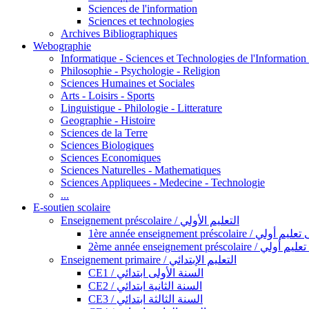
Sciences de l'information
Sciences et technologies
Archives Bibliographiques
Webographie
Informatique - Sciences et Technologies de l'Informatio
Philosophie - Psychologie - Religion
Sciences Humaines et Sociales
Arts - Loisirs - Sports
Linguistique - Philologie - Litterature
Geographie - Histoire
Sciences de la Terre
Sciences Biologiques
Sciences Economiques
Sciences Naturelles - Mathematiques
Sciences Appliquees - Medecine - Technologie
...
E-soutien scolaire
Enseignement préscolaire / التعليم الأولي
1ère année enseignement préscol
2ème année enseignement présc
Enseignement primaire / التعليم الإبتدائي
CE1 / السنة الأولى ابتدائي
CE2 / السنة الثانية ابتدائي
CE3 / السنة الثالثة ابتدائي