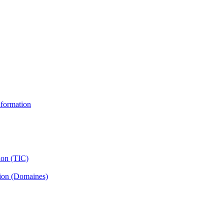
information
ion (TIC)
tion (Domaines)