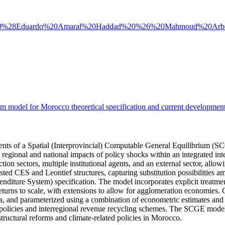
P_18-25%20%28Eduardo%20Amaral%20Haddad%20%26%20Mahmoud%20Ar
ium model for Morocco theoretical specification and current developmen
pments of a Spatial (Interprovincial) Computable General Equilibrium 
 regional and national impacts of policy shocks within an integrated i
 sectors, multiple institutional agents, and an external sector, allowin
ed CES and Leontief structures, capturing substitution possibilities a
diture System) specification. The model incorporates explicit treatment
turns to scale, with extensions to allow for agglomeration economies. C
and parameterized using a combination of econometric estimates and sta
olicies and interregional revenue recycling schemes. The SCGE model pr
tructural reforms and climate-related policies in Morocco.