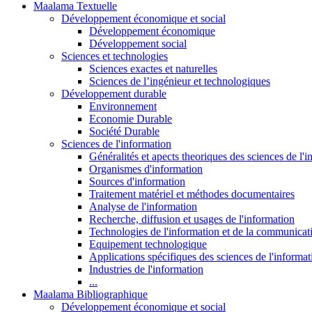
Maalama Textuelle
Développement économique et social
Développement économique
Développement social
Sciences et technologies
Sciences exactes et naturelles
Sciences de l’ingénieur et technologiques
Développement durable
Environnement
Economie Durable
Société Durable
Sciences de l'information
Généralités et apects theoriques des sciences de l'
Organismes d'information
Sources d'information
Traitement matériel et méthodes documentaires
Analyse de l'information
Recherche, diffusion et usages de l'information
Technologies de l'information et de la communicat
Equipement technologique
Applications spécifiques des sciences de l'informa
Industries de l'information
...
Maalama Bibliographique
Développement économique et social