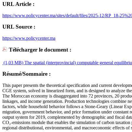
URL Article :
https://www.policycenter.ma/sites/default/files/2025-12/R
URL Source :
https://www.policycenter.ma
Télécharger le document :
(1,03 MB)
The spatial (interprovincial) computable general equilibr
Résumé/Sommaire :
This paper presents the theoretical specification and current develo
CGE system, solved in linearized form, and is designed to analyze the
The Moroccan economy is disaggregated into 72 provinces, 20 production
linkages, and income generation. Production technologies combine nest
factors, while household behavior follows a Stone-Geary (Linear Expen
migration, government behavior, and price formation under constant re
output system for 2019, complemented by demographic and fiscal data, 
CO₂-emissions module that enables the simulation of carbon taxation p
regional distributional, environmental, and macroeconomic effects of s