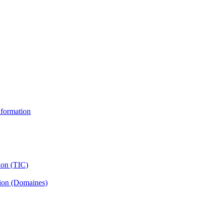
information
ion (TIC)
tion (Domaines)