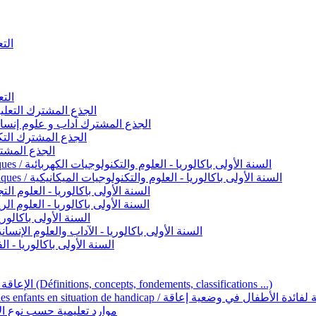
التعليم 
التعليم ا
ignement original / الجذع المشترك التعليم الأصيل
commun - Lettres et Sciences humaines / الجذع المشترك آداب و علوم إنسانية
nche technologique / الجذع المشترك التكنولوجي
ntifique / الجذع المشترك العلمي
1ère année BAC - Sciences et technologies électriques / السنة الأولى باكالوريا - العلوم والتكنولوجيات الكهربائية
1ère année BAC - Sciences et technologies mécaniques / السنة الأولى باكالوريا - العلوم والتكنولوجيات الميكانيكية
AC - Sciences expérimentales / السنة الأولى باكالوريا - العلوم التجريبية
BAC - Sciences mathématiques / السنة الأولى باكالوريا - العلوم الرياضية
 السنة الأولى باكالوريا – اللغة العربية
e année BAC - Lettres et sciences humaines / السنة الأولى باكالوريا - الآداب والعلوم الإنسانية
quées / السنة الأولى باكالوريا - الفنون التطبيقية
Handicap et Éducation inclusive / الإعاقة والتربية الدامجة (Définitions, concepts, fondements, classifications ...)
Programme national de l’éducation inclusive pour les enfants en situation de h
ucatives par type d’handicap / موارد تعليمية حسب نوع الإعاقة