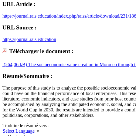
URL Article :
https://journal.rais.education/index.php/raiss/article/download/231/18
URL Source :
https://journal.rais.education
Télécharger le document :
(264,06 kB)
The socioeconomic value creation in Morocco through the
Résumé/Sommaire :
The purpose of this study is to analyze the possible socioeconomic va
could have on the financial performance of local enterprises. This res
literature, economic indicators, and case studies from prior host count
be accomplished by analyzing the anticipated economic, social, and cul
for the World Cup in 2030, the results are intended to provide a contri
politicians, corporations, and other stakeholders.
Traduire le résumé vers :
Select Language
▼