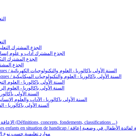
التعليم 
التعليم ا
ignement original / الجذع المشترك التعليم الأصيل
commun - Lettres et Sciences humaines / الجذع المشترك آداب و علوم إنسانية
nche technologique / الجذع المشترك التكنولوجي
ntifique / الجذع المشترك العلمي
1ère année BAC - Sciences et technologies électriques / السنة الأولى باكالوريا - العلوم والتكنولوجيات الكهربائية
1ère année BAC - Sciences et technologies mécaniques / السنة الأولى باكالوريا - العلوم والتكنولوجيات الميكانيكية
AC - Sciences expérimentales / السنة الأولى باكالوريا - العلوم التجريبية
BAC - Sciences mathématiques / السنة الأولى باكالوريا - العلوم الرياضية
 السنة الأولى باكالوريا – اللغة العربية
e année BAC - Lettres et sciences humaines / السنة الأولى باكالوريا - الآداب والعلوم الإنسانية
quées / السنة الأولى باكالوريا - الفنون التطبيقية
Handicap et Éducation inclusive / الإعاقة والتربية الدامجة (Définitions, concepts, fondements, classifications ...)
Programme national de l’éducation inclusive pour les enfants en situation de h
ucatives par type d’handicap / موارد تعليمية حسب نوع الإعاقة