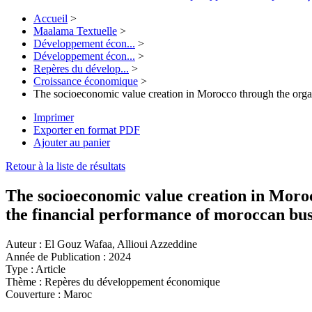
Accueil
>
Maalama Textuelle
>
Développement écon...
>
Développement écon...
>
Repères du dévelop...
>
Croissance économique
>
The socioeconomic value creation in Morocco through the organ
Imprimer
Exporter en format PDF
Ajouter au panier
Retour à la liste de résultats
The socioeconomic value creation in Moroc
the financial performance of moroccan bus
Auteur :
El Gouz Wafaa, Allioui Azzeddine
Année de Publication :
2024
Type :
Article
Thème :
Repères du développement économique
Couverture :
Maroc