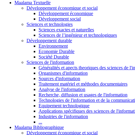
Maalama Textuelle
Développement économique et social
Développement économique
Développement social
Sciences et technologies
Sciences exactes et naturelles
Sciences de l’ingénieur et technologiques
Développement durable
Environnement
Economie Durable
Société Durable
Sciences de l'information
Généralités et apects theoriques des sciences de l'
Organismes d'information
Sources d'information
Traitement matériel et méthodes documentaires
Analyse de l'information
Recherche, diffusion et usages de l'information
Technologies de l'information et de la communicat
Equipement technologique
Applications spécifiques des sciences de l'informa
Industries de l'information
...
Maalama Bibliographique
Développement économique et social