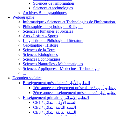
Sciences de l'information
Sciences et technologies
Archives Bibliographiques
Webographie
Informatique - Sciences et Technologies de l'Informatio
Philosophie - Psychologie - Religion
Sciences Humaines et Sociales
Arts - Loisirs - Sports
Linguistique - Philologie - Litterature
Geographie - Histoire
Sciences de la Terre
Sciences Biologiques
Sciences Economiques
Sciences Naturelles - Mathematiques
Sciences Appliquees - Medecine - Technologie
...
E-soutien scolaire
Enseignement préscolaire / التعليم الأولي
1ère année enseignement préscol
2ème année enseignement présc
Enseignement primaire / التعليم الإبتدائي
CE1 / السنة الأولى ابتدائي
CE2 / السنة الثانية ابتدائي
CE3 / السنة الثالثة ابتدائي