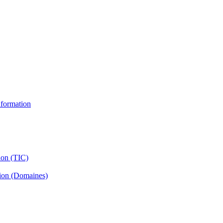
information
ion (TIC)
tion (Domaines)