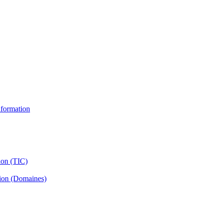
information
ion (TIC)
tion (Domaines)