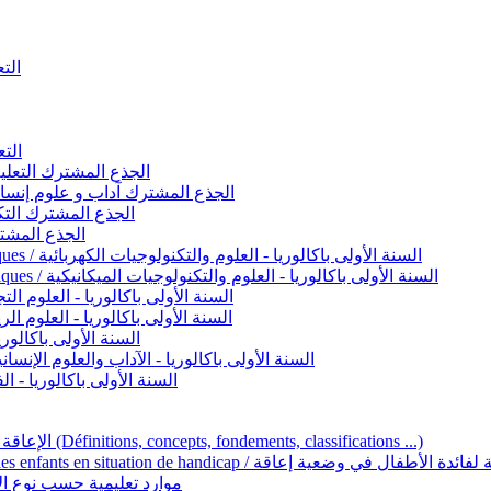
التعليم 
التعليم ا
ignement original / الجذع المشترك التعليم الأصيل
commun - Lettres et Sciences humaines / الجذع المشترك آداب و علوم إنسانية
nche technologique / الجذع المشترك التكنولوجي
ntifique / الجذع المشترك العلمي
1ère année BAC - Sciences et technologies électriques / السنة الأولى باكالوريا - العلوم والتكنولوجيات الكهربائية
1ère année BAC - Sciences et technologies mécaniques / السنة الأولى باكالوريا - العلوم والتكنولوجيات الميكانيكية
AC - Sciences expérimentales / السنة الأولى باكالوريا - العلوم التجريبية
BAC - Sciences mathématiques / السنة الأولى باكالوريا - العلوم الرياضية
 السنة الأولى باكالوريا – اللغة العربية
e année BAC - Lettres et sciences humaines / السنة الأولى باكالوريا - الآداب والعلوم الإنسانية
quées / السنة الأولى باكالوريا - الفنون التطبيقية
Handicap et Éducation inclusive / الإعاقة والتربية الدامجة (Définitions, concepts, fondements, classifications ...)
Programme national de l’éducation inclusive pour les enfants en situation de h
ucatives par type d’handicap / موارد تعليمية حسب نوع الإعاقة