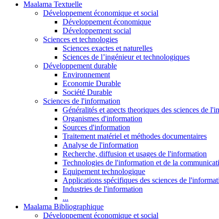
Maalama Textuelle
Développement économique et social
Développement économique
Développement social
Sciences et technologies
Sciences exactes et naturelles
Sciences de l’ingénieur et technologiques
Développement durable
Environnement
Economie Durable
Société Durable
Sciences de l'information
Généralités et apects theoriques des sciences de l'
Organismes d'information
Sources d'information
Traitement matériel et méthodes documentaires
Analyse de l'information
Recherche, diffusion et usages de l'information
Technologies de l'information et de la communicat
Equipement technologique
Applications spécifiques des sciences de l'informa
Industries de l'information
...
Maalama Bibliographique
Développement économique et social