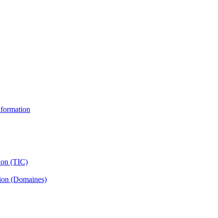
information
ion (TIC)
tion (Domaines)