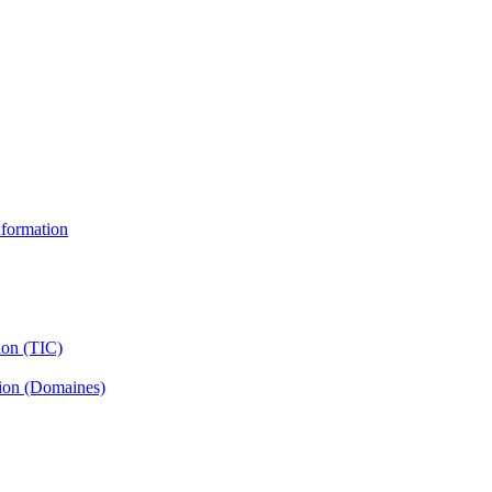
information
ion (TIC)
tion (Domaines)