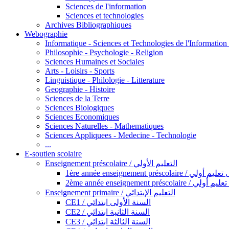
Sciences de l'information
Sciences et technologies
Archives Bibliographiques
Webographie
Informatique - Sciences et Technologies de l'Informatio
Philosophie - Psychologie - Religion
Sciences Humaines et Sociales
Arts - Loisirs - Sports
Linguistique - Philologie - Litterature
Geographie - Histoire
Sciences de la Terre
Sciences Biologiques
Sciences Economiques
Sciences Naturelles - Mathematiques
Sciences Appliquees - Medecine - Technologie
...
E-soutien scolaire
Enseignement préscolaire / التعليم الأولي
1ère année enseignement préscol
2ème année enseignement présc
Enseignement primaire / التعليم الإبتدائي
CE1 / السنة الأولى ابتدائي
CE2 / السنة الثانية ابتدائي
CE3 / السنة الثالثة ابتدائي