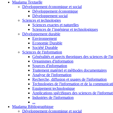
Maalama Textuelle
Développement économique et social
Développement économique
Développement social
Sciences et technologies
Sciences exactes et naturelles
Sciences de l’ingénieur et technologiques
Développement durable
Environnement
Economie Durable
Société Durable
Sciences de l'information
Généralités et apects theoriques des sciences de l'
Organismes d'information
Sources d'information
Traitement matériel et méthodes documentaires
Analyse de l'information
Recherche, diffusion et usages de l'information
Technologies de l'information et de la communicat
Equipement technologique
Applications spécifiques des sciences de l'informa
Industries de l'information
...
Maalama Bibliographique
Développement économique et social