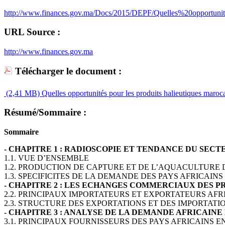
http://www.finances.gov.ma/Docs/2015/DEPF/Quelles%20oppor
URL Source :
http://www.finances.gov.ma
Télécharger le document :
(2,41 MB)
Quelles opportunités pour les produits halieutiques maroca
Résumé/Sommaire :
Sommaire
- CHAPITRE 1 : RADIOSCOPIE ET TENDANCE DU SEC
1.1. VUE D’ENSEMBLE
1.2. PRODUCTION DE CAPTURE ET DE L’AQUACULTURE 
1.3. SPECIFICITES DE LA DEMANDE DES PAYS AFRICA
- CHAPITRE 2 : LES ECHANGES COMMERCIAUX DES P
2.2. PRINCIPAUX IMPORTATEURS ET EXPORTATEURS AFR
2.3. STRUCTURE DES EXPORTATIONS ET DES IMPORTATI
- CHAPITRE 3 : ANALYSE DE LA DEMANDE AFRICAIN
3.1. PRINCIPAUX FOURNISSEURS DES PAYS AFRICAINS 