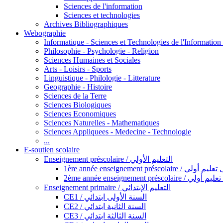
Sciences de l'information
Sciences et technologies
Archives Bibliographiques
Webographie
Informatique - Sciences et Technologies de l'Informatio
Philosophie - Psychologie - Religion
Sciences Humaines et Sociales
Arts - Loisirs - Sports
Linguistique - Philologie - Litterature
Geographie - Histoire
Sciences de la Terre
Sciences Biologiques
Sciences Economiques
Sciences Naturelles - Mathematiques
Sciences Appliquees - Medecine - Technologie
...
E-soutien scolaire
Enseignement préscolaire / التعليم الأولي
1ère année enseignement préscol
2ème année enseignement présc
Enseignement primaire / التعليم الإبتدائي
CE1 / السنة الأولى ابتدائي
CE2 / السنة الثانية ابتدائي
CE3 / السنة الثالثة ابتدائي