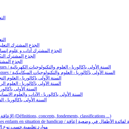
التعليم 
التعليم ا
ignement original / الجذع المشترك التعليم الأصيل
commun - Lettres et Sciences humaines / الجذع المشترك آداب و علوم إنسانية
nche technologique / الجذع المشترك التكنولوجي
ntifique / الجذع المشترك العلمي
1ère année BAC - Sciences et technologies électriques / السنة الأولى باكالوريا - العلوم والتكنولوجيات الكهربائية
1ère année BAC - Sciences et technologies mécaniques / السنة الأولى باكالوريا - العلوم والتكنولوجيات الميكانيكية
AC - Sciences expérimentales / السنة الأولى باكالوريا - العلوم التجريبية
BAC - Sciences mathématiques / السنة الأولى باكالوريا - العلوم الرياضية
 السنة الأولى باكالوريا – اللغة العربية
e année BAC - Lettres et sciences humaines / السنة الأولى باكالوريا - الآداب والعلوم الإنسانية
quées / السنة الأولى باكالوريا - الفنون التطبيقية
Handicap et Éducation inclusive / الإعاقة والتربية الدامجة (Définitions, concepts, fondements, classifications ...)
Programme national de l’éducation inclusive pour les enfants en situation de h
ucatives par type d’handicap / موارد تعليمية حسب نوع الإعاقة