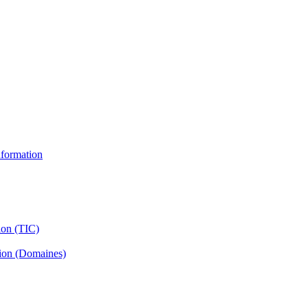
information
ion (TIC)
tion (Domaines)