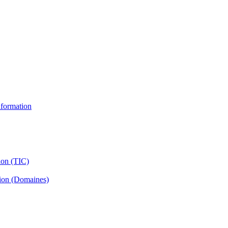
information
ion (TIC)
tion (Domaines)