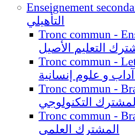
Enseignement secondaire qualifi
التأهيلي
Tronc commun - Enseig
ترك التعليم الأصيل
Tronc commun - Lett
داب و علوم إنسانية
Tronc commun - Branch
لمشترك التكنولوجي
Tronc commun - Branch
المشترك العلمي