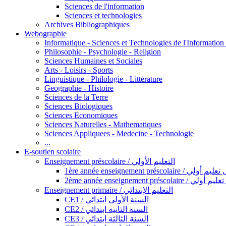
Sciences de l'information
Sciences et technologies
Archives Bibliographiques
Webographie
Informatique - Sciences et Technologies de l'Informatio
Philosophie - Psychologie - Religion
Sciences Humaines et Sociales
Arts - Loisirs - Sports
Linguistique - Philologie - Litterature
Geographie - Histoire
Sciences de la Terre
Sciences Biologiques
Sciences Economiques
Sciences Naturelles - Mathematiques
Sciences Appliquees - Medecine - Technologie
...
E-soutien scolaire
Enseignement préscolaire / التعليم الأولي
1ère année enseignement préscol
2ème année enseignement présc
Enseignement primaire / التعليم الإبتدائي
CE1 / السنة الأولى ابتدائي
CE2 / السنة الثانية ابتدائي
CE3 / السنة الثالثة ابتدائي