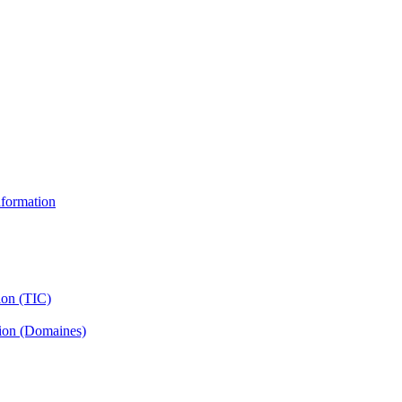
information
ion (TIC)
tion (Domaines)