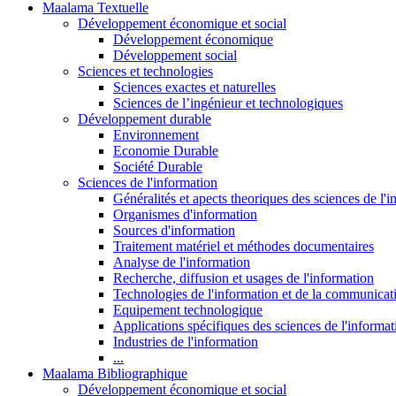
Maalama Textuelle
Développement économique et social
Développement économique
Développement social
Sciences et technologies
Sciences exactes et naturelles
Sciences de l’ingénieur et technologiques
Développement durable
Environnement
Economie Durable
Société Durable
Sciences de l'information
Généralités et apects theoriques des sciences de l'
Organismes d'information
Sources d'information
Traitement matériel et méthodes documentaires
Analyse de l'information
Recherche, diffusion et usages de l'information
Technologies de l'information et de la communicat
Equipement technologique
Applications spécifiques des sciences de l'informa
Industries de l'information
...
Maalama Bibliographique
Développement économique et social