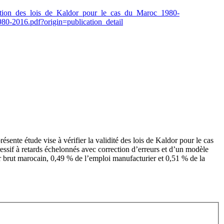
ication_des_lois_de_Kaldor_pour_le_cas_du_Maroc_1980-
980-2016.pdf?origin=publication_detail
ente étude vise à vérifier la validité des lois de Kaldor pour le cas
essif à retards échelonnés avec correction d’erreurs et d’un modèle
r brut marocain, 0,49 % de l’emploi manufacturier et 0,51 % de la