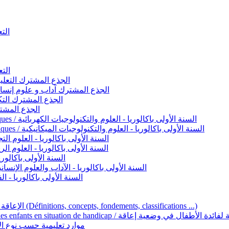
التعليم 
التعليم ا
ignement original / الجذع المشترك التعليم الأصيل
commun - Lettres et Sciences humaines / الجذع المشترك آداب و علوم إنسانية
nche technologique / الجذع المشترك التكنولوجي
ntifique / الجذع المشترك العلمي
1ère année BAC - Sciences et technologies électriques / السنة الأولى باكالوريا - العلوم والتكنولوجيات الكهربائية
1ère année BAC - Sciences et technologies mécaniques / السنة الأولى باكالوريا - العلوم والتكنولوجيات الميكانيكية
AC - Sciences expérimentales / السنة الأولى باكالوريا - العلوم التجريبية
BAC - Sciences mathématiques / السنة الأولى باكالوريا - العلوم الرياضية
 السنة الأولى باكالوريا – اللغة العربية
e année BAC - Lettres et sciences humaines / السنة الأولى باكالوريا - الآداب والعلوم الإنسانية
quées / السنة الأولى باكالوريا - الفنون التطبيقية
Handicap et Éducation inclusive / الإعاقة والتربية الدامجة (Définitions, concepts, fondements, classifications ...)
Programme national de l’éducation inclusive pour les enfants en situation de h
ucatives par type d’handicap / موارد تعليمية حسب نوع الإعاقة