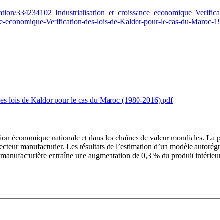
cation/334234102_Industrialisation_et_croissance_economique_Verif
e-economique-Verification-des-lois-de-Kaldor-pour-le-cas-du-Maroc-1
des lois de Kaldor pour le cas du Maroc (1980-2016).pdf
n économique nationale et dans les chaînes de valeur mondiales. La prés
ecteur manufacturier. Les résultats de l’estimation d’un modèle autorégr
e manufacturière entraîne une augmentation de 0,3 % du produit intérieu