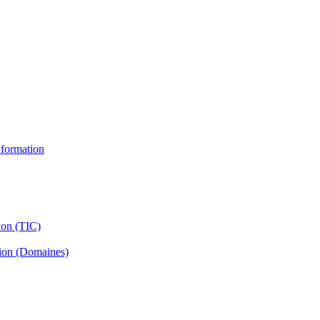
information
ion (TIC)
tion (Domaines)