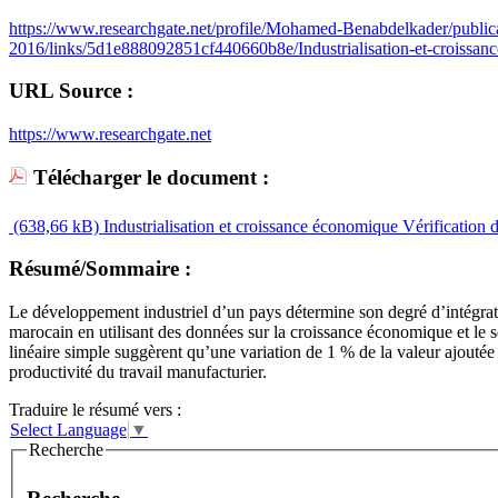
https://www.researchgate.net/profile/Mohamed-Benabdelkader/publi
2016/links/5d1e888092851cf440660b8e/Industrialisation-et-croissanc
URL Source :
https://www.researchgate.net
Télécharger le document :
(638,66 kB)
Industrialisation et croissance économique Vérification 
Résumé/Sommaire :
Le développement industriel d’un pays détermine son degré d’intégratio
marocain en utilisant des données sur la croissance économique et le s
linéaire simple suggèrent qu’une variation de 1 % de la valeur ajouté
productivité du travail manufacturier.
Traduire le résumé vers :
Select Language
▼
Recherche