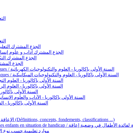
التعليم 
التعليم ا
ignement original / الجذع المشترك التعليم الأصيل
commun - Lettres et Sciences humaines / الجذع المشترك آداب و علوم إنسانية
nche technologique / الجذع المشترك التكنولوجي
ntifique / الجذع المشترك العلمي
1ère année BAC - Sciences et technologies électriques / السنة الأولى باكالوريا - العلوم والتكنولوجيات الكهربائية
1ère année BAC - Sciences et technologies mécaniques / السنة الأولى باكالوريا - العلوم والتكنولوجيات الميكانيكية
AC - Sciences expérimentales / السنة الأولى باكالوريا - العلوم التجريبية
BAC - Sciences mathématiques / السنة الأولى باكالوريا - العلوم الرياضية
 السنة الأولى باكالوريا – اللغة العربية
e année BAC - Lettres et sciences humaines / السنة الأولى باكالوريا - الآداب والعلوم الإنسانية
quées / السنة الأولى باكالوريا - الفنون التطبيقية
Handicap et Éducation inclusive / الإعاقة والتربية الدامجة (Définitions, concepts, fondements, classifications ...)
Programme national de l’éducation inclusive pour les enfants en situation de h
ucatives par type d’handicap / موارد تعليمية حسب نوع الإعاقة