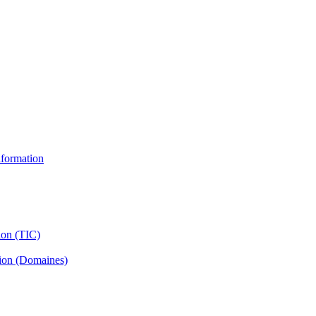
information
ion (TIC)
tion (Domaines)