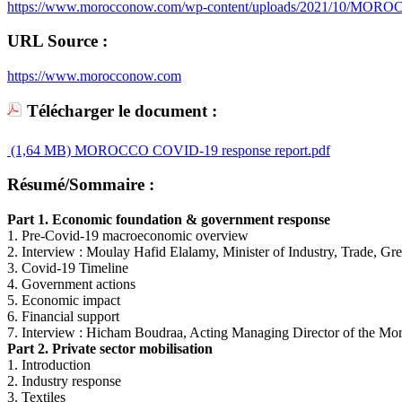
https://www.morocconow.com/wp-content/uploads/2021/10/MORO
URL Source :
https://www.morocconow.com
Télécharger le document :
(1,64 MB)
MOROCCO COVID-19 response report.pdf
Résumé/Sommaire :
Part 1. Economic foundation & government response
1. Pre-Covid-19 macroeconomic overview
2. Interview : Moulay Hafid Elalamy, Minister of Industry, Trade, G
3. Covid-19 Timeline
4. Government actions
5. Economic impact
6. Financial support
7. Interview : Hicham Boudraa, Acting Managing Director of the M
Part 2. Private sector mobilisation
1. Introduction
2. Industry response
3. Textiles