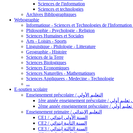
Sciences de l'information
Sciences et technologies
Archives Bibliographiques
Webographie
Informatique - Sciences et Technologies de l'Informatio
Philosophie - Psychologie - Religion
Sciences Humaines et Sociales
Arts - Loisirs - Sports
Linguistique - Philologie - Litterature
Geographie - Histoire
Sciences de la Terre
Sciences Biologiques
Sciences Economiques
Sciences Naturelles - Mathematiques
Sciences Appliquees - Medecine - Technologie
...
E-soutien scolaire
Enseignement préscolaire / التعليم الأولي
1ère année enseignement préscol
2ème année enseignement présc
Enseignement primaire / التعليم الإبتدائي
CE1 / السنة الأولى ابتدائي
CE2 / السنة الثانية ابتدائي
CE3 / السنة الثالثة ابتدائي