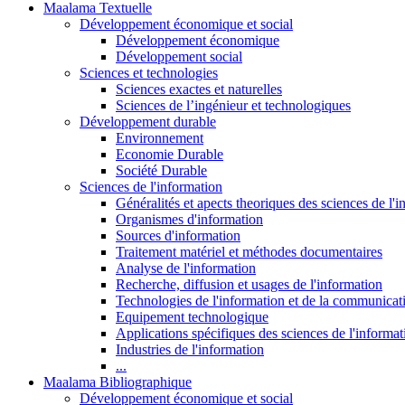
Maalama Textuelle
Développement économique et social
Développement économique
Développement social
Sciences et technologies
Sciences exactes et naturelles
Sciences de l’ingénieur et technologiques
Développement durable
Environnement
Economie Durable
Société Durable
Sciences de l'information
Généralités et apects theoriques des sciences de l'
Organismes d'information
Sources d'information
Traitement matériel et méthodes documentaires
Analyse de l'information
Recherche, diffusion et usages de l'information
Technologies de l'information et de la communicat
Equipement technologique
Applications spécifiques des sciences de l'informa
Industries de l'information
...
Maalama Bibliographique
Développement économique et social