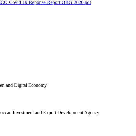
CCO-Covid-19-Reponse-Report-OBG-2020.pdf
reen and Digital Economy
oroccan Investment and Export Development Agency