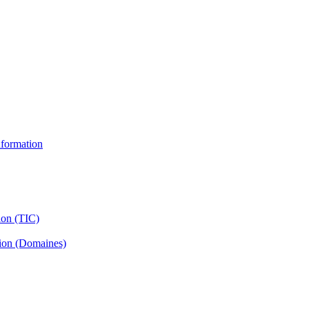
information
ion (TIC)
tion (Domaines)