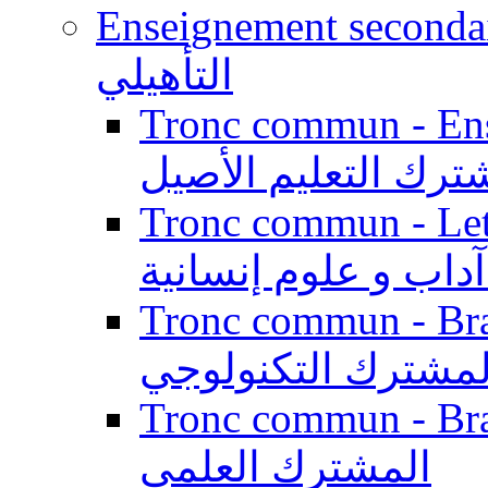
Enseignement secondaire qualifi
التأهيلي
Tronc commun - Enseig
ترك التعليم الأصيل
Tronc commun - Lett
داب و علوم إنسانية
Tronc commun - Branch
لمشترك التكنولوجي
Tronc commun - Branch
المشترك العلمي