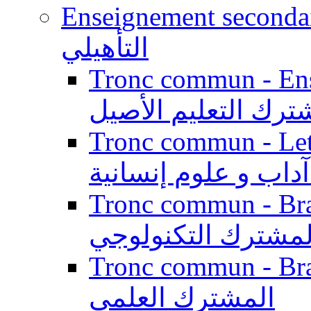
Enseignement secondaire qualifi
التأهيلي
Tronc commun - Enseig
ترك التعليم الأصيل
Tronc commun - Lett
داب و علوم إنسانية
Tronc commun - Branch
لمشترك التكنولوجي
Tronc commun - Branch
المشترك العلمي