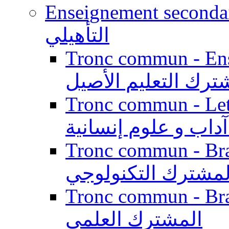
Enseignement secondaire qualifi
التأهيلي
Tronc commun - Enseig
ترك التعليم الأصيل
Tronc commun - Lett
داب و علوم إنسانية
Tronc commun - Branch
لمشترك التكنولوجي
Tronc commun - Branch
المشترك العلمي