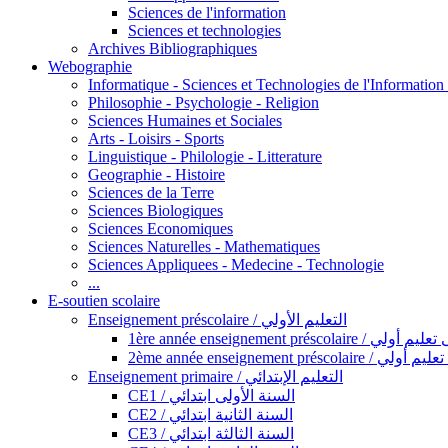
Sciences de l'information
Sciences et technologies
Archives Bibliographiques
Webographie
Informatique - Sciences et Technologies de l'Informatio
Philosophie - Psychologie - Religion
Sciences Humaines et Sociales
Arts - Loisirs - Sports
Linguistique - Philologie - Litterature
Geographie - Histoire
Sciences de la Terre
Sciences Biologiques
Sciences Economiques
Sciences Naturelles - Mathematiques
Sciences Appliquees - Medecine - Technologie
...
E-soutien scolaire
Enseignement préscolaire / التعليم الأولي
1ère année enseignement préscol
2ème année enseignement présc
Enseignement primaire / التعليم الإبتدائي
CE1 / السنة الأولى ابتدائي
CE2 / السنة الثانية ابتدائي
CE3 / السنة الثالثة ابتدائي