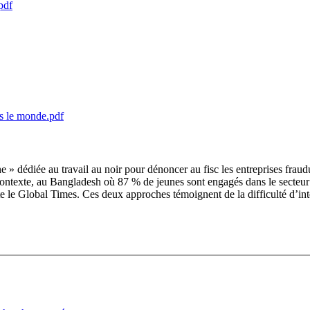
pdf
rs le monde.pdf
ine » dédiée au travail au noir pour dénoncer au fisc les entreprises fra
e contexte, au Bangladesh où 87 % de jeunes sont engagés dans le secteu
te le Global Times. Ces deux approches témoignent de la difficulté d’int