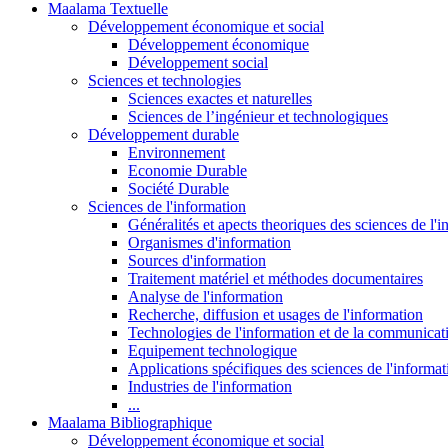
Maalama Textuelle
Développement économique et social
Développement économique
Développement social
Sciences et technologies
Sciences exactes et naturelles
Sciences de l’ingénieur et technologiques
Développement durable
Environnement
Economie Durable
Société Durable
Sciences de l'information
Généralités et apects theoriques des sciences de l'
Organismes d'information
Sources d'information
Traitement matériel et méthodes documentaires
Analyse de l'information
Recherche, diffusion et usages de l'information
Technologies de l'information et de la communicat
Equipement technologique
Applications spécifiques des sciences de l'informa
Industries de l'information
...
Maalama Bibliographique
Développement économique et social