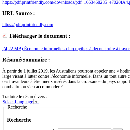
https://pdf.printfriendly.com/downloads/pdf_1653468285_e7020fA4.
URL Source :
https://pdf.printfriendly.com
Télécharger le document :
(4,22 MB)
Économie informelle - cinq mythes à déconstruire à trave
Résumé/Sommaire :
À partir du 1 juillet 2019, les Australiens pourront appeler une « hotl
large visant à lutter contre l’économie informelle. Dans un tout autr
ces travailleurs à être mieux insérés dans la croissance du pays rappor
combattre ou s’en accommoder ?
Traduire le résumé vers :
Select Language
▼
Recherche
Recherche