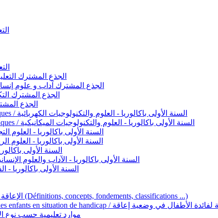
التعليم 
التعليم ا
ignement original / الجذع المشترك التعليم الأصيل
commun - Lettres et Sciences humaines / الجذع المشترك آداب و علوم إنسانية
nche technologique / الجذع المشترك التكنولوجي
ntifique / الجذع المشترك العلمي
1ère année BAC - Sciences et technologies électriques / السنة الأولى باكالوريا - العلوم والتكنولوجيات الكهربائية
1ère année BAC - Sciences et technologies mécaniques / السنة الأولى باكالوريا - العلوم والتكنولوجيات الميكانيكية
AC - Sciences expérimentales / السنة الأولى باكالوريا - العلوم التجريبية
BAC - Sciences mathématiques / السنة الأولى باكالوريا - العلوم الرياضية
 السنة الأولى باكالوريا – اللغة العربية
e année BAC - Lettres et sciences humaines / السنة الأولى باكالوريا - الآداب والعلوم الإنسانية
quées / السنة الأولى باكالوريا - الفنون التطبيقية
Handicap et Éducation inclusive / الإعاقة والتربية الدامجة (Définitions, concepts, fondements, classifications ...)
Programme national de l’éducation inclusive pour les enfants en situation de h
ucatives par type d’handicap / موارد تعليمية حسب نوع الإعاقة