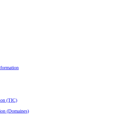
information
ion (TIC)
tion (Domaines)