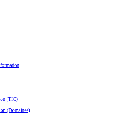
information
ion (TIC)
tion (Domaines)