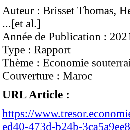
Auteur :
Brisset Thomas, H
...[et al.]
Année de Publication :
202
Type :
Rapport
Thème :
Economie souterra
Couverture :
Maroc
URL Article :
https://www.tresor.economi
ed40-473d-b24b-3ca5a9ee8