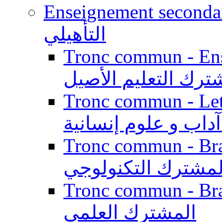
Enseignement secondaire qualifi
التأهيلي
Tronc commun - Enseig
ترك التعليم الأصيل
Tronc commun - Lett
داب و علوم إنسانية
Tronc commun - Branch
لمشترك التكنولوجي
Tronc commun - Branch
المشترك العلمي