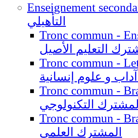
Enseignement secondaire qualifi
التأهيلي
Tronc commun - Enseig
ترك التعليم الأصيل
Tronc commun - Lett
داب و علوم إنسانية
Tronc commun - Branch
لمشترك التكنولوجي
Tronc commun - Branch
المشترك العلمي