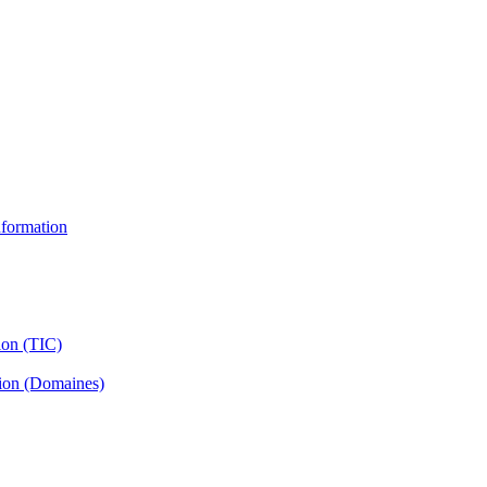
information
ion (TIC)
tion (Domaines)