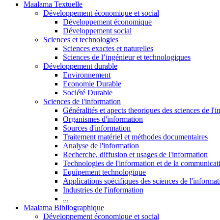
Maalama Textuelle
Développement économique et social
Développement économique
Développement social
Sciences et technologies
Sciences exactes et naturelles
Sciences de l’ingénieur et technologiques
Développement durable
Environnement
Economie Durable
Société Durable
Sciences de l'information
Généralités et apects theoriques des sciences de l'
Organismes d'information
Sources d'information
Traitement matériel et méthodes documentaires
Analyse de l'information
Recherche, diffusion et usages de l'information
Technologies de l'information et de la communicat
Equipement technologique
Applications spécifiques des sciences de l'informa
Industries de l'information
...
Maalama Bibliographique
Développement économique et social