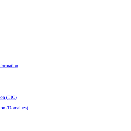
information
ion (TIC)
tion (Domaines)