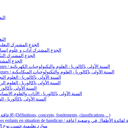
التعليم 
التعليم ا
ignement original / الجذع المشترك التعليم الأصيل
commun - Lettres et Sciences humaines / الجذع المشترك آداب و علوم إنسانية
nche technologique / الجذع المشترك التكنولوجي
ntifique / الجذع المشترك العلمي
1ère année BAC - Sciences et technologies électriques / السنة الأولى باكالوريا - العلوم والتكنولوجيات الكهربائية
1ère année BAC - Sciences et technologies mécaniques / السنة الأولى باكالوريا - العلوم والتكنولوجيات الميكانيكية
AC - Sciences expérimentales / السنة الأولى باكالوريا - العلوم التجريبية
BAC - Sciences mathématiques / السنة الأولى باكالوريا - العلوم الرياضية
 السنة الأولى باكالوريا – اللغة العربية
e année BAC - Lettres et sciences humaines / السنة الأولى باكالوريا - الآداب والعلوم الإنسانية
quées / السنة الأولى باكالوريا - الفنون التطبيقية
Handicap et Éducation inclusive / الإعاقة والتربية الدامجة (Définitions, concepts, fondements, classifications ...)
Programme national de l’éducation inclusive pour les enfants en situation de h
ucatives par type d’handicap / موارد تعليمية حسب نوع الإعاقة