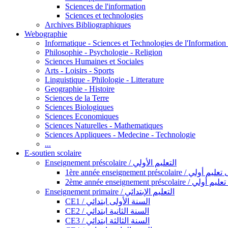
Sciences de l'information
Sciences et technologies
Archives Bibliographiques
Webographie
Informatique - Sciences et Technologies de l'Informatio
Philosophie - Psychologie - Religion
Sciences Humaines et Sociales
Arts - Loisirs - Sports
Linguistique - Philologie - Litterature
Geographie - Histoire
Sciences de la Terre
Sciences Biologiques
Sciences Economiques
Sciences Naturelles - Mathematiques
Sciences Appliquees - Medecine - Technologie
...
E-soutien scolaire
Enseignement préscolaire / التعليم الأولي
1ère année enseignement préscol
2ème année enseignement présc
Enseignement primaire / التعليم الإبتدائي
CE1 / السنة الأولى ابتدائي
CE2 / السنة الثانية ابتدائي
CE3 / السنة الثالثة ابتدائي