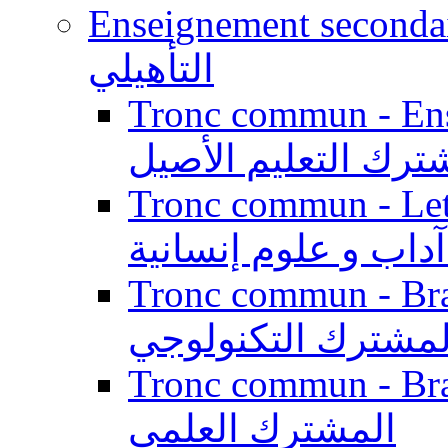
Enseignement secondaire qualifi
التأهيلي
Tronc commun - Enseig
ترك التعليم الأصيل
Tronc commun - Lett
داب و علوم إنسانية
Tronc commun - Branch
لمشترك التكنولوجي
Tronc commun - Branch
المشترك العلمي