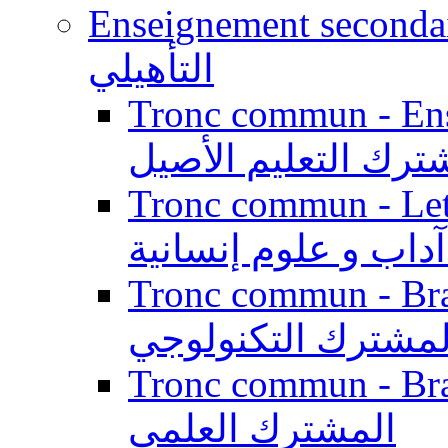
Enseignement secondaire qualifi
التأهيلي
Tronc commun - Enseig
ترك التعليم الأصيل
Tronc commun - Lett
داب و علوم إنسانية
Tronc commun - Branch
لمشترك التكنولوجي
Tronc commun - Branch
المشترك العلمي